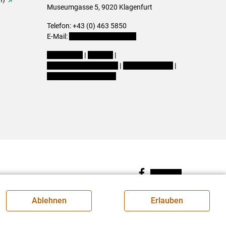
Museumgasse 5, 9020 Klagenfurt
Telefon: +43 (0) 463 5850
E-Mail:
office@lk-kaernten.at
Impressum
|
Kontakt
|
Datenschutzerklärung
|
Barrierefreiheit
|
Cookie-Einstellungen
Facebook
Ablehnen
Erlauben