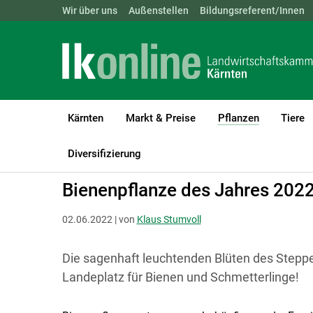
Landwirtschaftskammern:
Wir über uns
Außenstellen
ÖSTERREICH
Bildungsreferent/Innen
BGLD
KTN
Kärnten
Markt & Preise
Pflanzen
Tiere
(current)1
LK Kärnten
Pflanzen
Gemüse- und Zierpflanzenbau
Gemüse 
Diversifizierung
Bienenpflanze des Jahres 202
02.06.2022 | von
Klaus Stumvoll
Die sagenhaft leuchtenden Blüten des Steppe
Landeplatz für Bienen und Schmetterlinge!