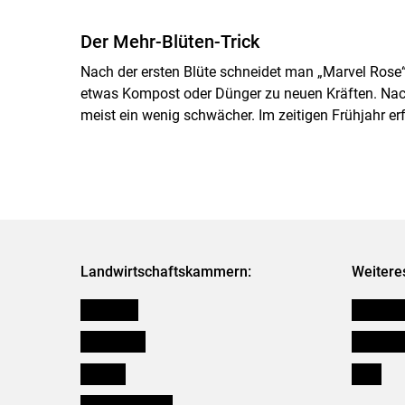
Der Mehr-Blüten-Trick
Nach der ersten Blüte schneidet man „Marvel Rose“ 
etwas Kompost oder Dünger zu neuen Kräften. Nach
meist ein wenig schwächer. Im zeitigen Frühjahr erfo
Landwirtschaftskammern:
Weitere
Österreich
Kleinanz
Burgenland
Downloa
Kärnten
Links
Niederösterreich