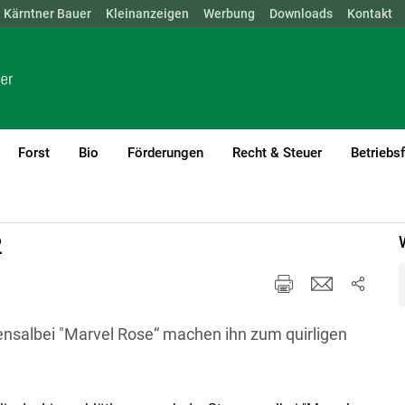
Kärntner Bauer
NÖ
OÖ
SBG
Kleinanzeigen
STMK
TIROL
Werbung
VBG
WIEN
Downloads
Kontakt
Forst
Bio
Förderungen
Recht & Steuer
Betriebs
und Zierpflanzenbau Aktuell
2
nsalbei "Marvel Rose“ machen ihn zum quirligen