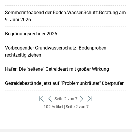
Sommerinfoabend der Boden.Wasser.Schutz.Beratung am
9. Juni 2026
Begrünungsrechner 2026
Vorbeugender Grundwasserschutz: Bodenproben
rechtzeitig ziehen
Hafer: Die "seltene" Getreideart mit großer Wirkung
Getreidebestände jetzt auf "Problemunkräuter" überprüfen
Seite 2 von 7
zum
zurück
weiter
zum
102 Artikel | Seite 2 von 7
ersten
zum
zum
letzten
Set
vorigen
nächsten
Set
Set
Set