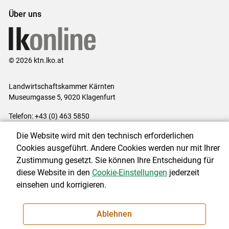
Über uns
© 2026 ktn.lko.at
Landwirtschaftskammer Kärnten
Museumgasse 5, 9020 Klagenfurt
Telefon: +43 (0) 463 5850
E-Mail:
office@lk-kaernten.at
Die Website wird mit den technisch erforderlichen
Impressum
|
Kontakt
|
Datenschutzerklärung
|
Barrierefreiheit
|
Cookies ausgeführt. Andere Cookies werden nur mit Ihrer
Cookie-Einstellungen
Zustimmung gesetzt. Sie können Ihre Entscheidung für
diese Website in den
Cookie-Einstellungen
jederzeit
einsehen und korrigieren.
NEWSLETTER
Ablehnen