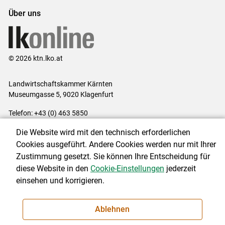
Über uns
© 2026 ktn.lko.at
Landwirtschaftskammer Kärnten
Museumgasse 5, 9020 Klagenfurt
Telefon: +43 (0) 463 5850
E-Mail:
office@lk-kaernten.at
Die Website wird mit den technisch erforderlichen
Impressum
|
Kontakt
|
Datenschutzerklärung
|
Barrierefreiheit
|
Cookies ausgeführt. Andere Cookies werden nur mit Ihrer
Cookie-Einstellungen
Zustimmung gesetzt. Sie können Ihre Entscheidung für
diese Website in den
Cookie-Einstellungen
jederzeit
einsehen und korrigieren.
NEWSLETTER
Ablehnen