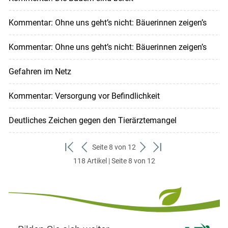
Kommentar: Ohne uns geht’s nicht: Bäuerinnen zeigen’s
Kommentar: Ohne uns geht’s nicht: Bäuerinnen zeigen’s
Gefahren im Netz
Kommentar: Versorgung vor Befindlichkeit
Deutliches Zeichen gegen den Tierärztemangel
Seite 8 von 12
zum
zurück
weiter
zum
118 Artikel | Seite 8 von 12
ersten
zum
zum
letzten
Set
vorigen
nächsten
Set
Set
Set