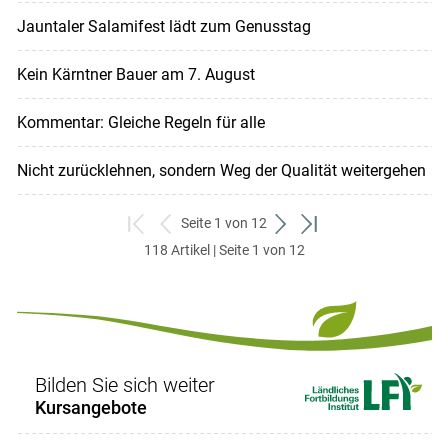
Jauntaler Salamifest lädt zum Genusstag
Kein Kärntner Bauer am 7. August
Kommentar: Gleiche Regeln für alle
Nicht zurücklehnen, sondern Weg der Qualität weitergehen
Seite 1 von 12
zum
zurück
weiter
zum
118 Artikel | Seite 1 von 12
ersten
zum
zum
letzten
Set
vorigen
nächsten
Set
Set
Set
Bilden Sie sich weiter
Kursangebote