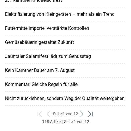
27. Kärntner Rindfleischfest
Elektrifizierung von Kleingeräten – mehr als ein Trend
Futtermittelimporte: verstärkte Kontrollen
Gemüsebäuerin gestaltet Zukunft
Jauntaler Salamifest lädt zum Genusstag
Kein Kärntner Bauer am 7. August
Kommentar: Gleiche Regeln für alle
Nicht zurücklehnen, sondern Weg der Qualität weitergehen
Seite 1 von 12
zum
zurück
weiter
zum
118 Artikel | Seite 1 von 12
ersten
zum
zum
letzten