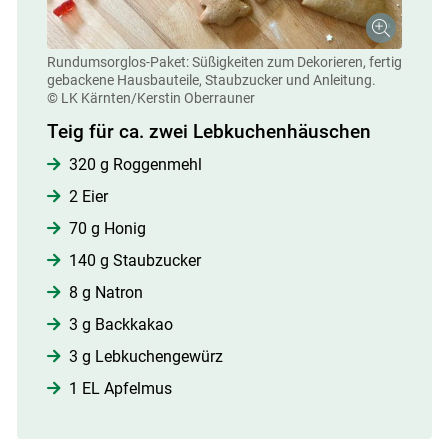
Rundumsorglos-Paket: Süßigkeiten zum Dekorieren, fertig
gebackene Hausbauteile, Staubzucker und Anleitung.
© LK Kärnten/Kerstin Oberrauner
Teig für ca. zwei Lebkuchenhäuschen
320 g Roggenmehl
2 Eier
70 g Honig
140 g Staubzucker
8 g Natron
3 g Backkakao
3 g Lebkuchengewürz
1 EL Apfelmus