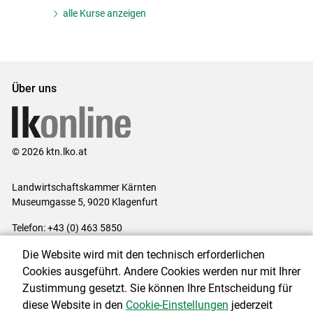
alle Kurse anzeigen
Über uns
© 2026 ktn.lko.at
Landwirtschaftskammer Kärnten
Museumgasse 5, 9020 Klagenfurt
Telefon: +43 (0) 463 5850
E-Mail:
office@lk-kaernten.at
Die Website wird mit den technisch erforderlichen
Impressum
|
Kontakt
|
Datenschutzerklärung
|
Barrierefreiheit
|
Cookies ausgeführt. Andere Cookies werden nur mit Ihrer
Cookie-Einstellungen
Zustimmung gesetzt. Sie können Ihre Entscheidung für
diese Website in den
Cookie-Einstellungen
jederzeit