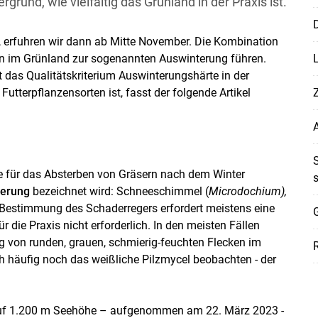
rund, wie vielfältig das Grünland in der Praxis ist.
D
, erfuhren wir dann ab Mitte November. Die Kombination
 im Grünland zur sogenannten Auswinterung führen.
nt das Qualitätskriterium Auswinterungshärte in der
utterpflanzensorten ist, fasst der folgende Artikel
e für das Absterben von Gräsern nach dem Winter
erung
bezeichnet wird: Schneeschimmel (
Microdochium),
e Bestimmung des Schaderregers erfordert meistens eine
G
 die Praxis nicht erforderlich. In den meisten Fällen
g von runden, grauen, schmierig-feuchten Flecken im
h häufig noch das weißliche Pilzmycel beobachten - der
Skip to main content
d auf 1.200 m Seehöhe – aufgenommen am 22. März 2023 -