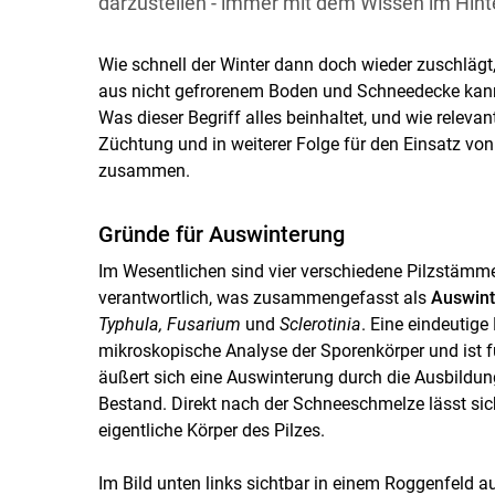
darzustellen - immer mit dem Wissen im Hinterg
Wie schnell der Winter dann doch wieder zuschlägt
aus nicht gefrorenem Boden und Schneedecke kann
Was dieser Begriff alles beinhaltet, und wie releva
Züchtung und in weiterer Folge für den Einsatz von F
zusammen.
Gründe für Auswinterung
Im Wesentlichen sind vier verschiedene Pilzstämm
verantwortlich, was zusammengefasst als
Auswint
Typhula, Fusarium
und
Sclerotinia
. Eine eindeutig
mikroskopische Analyse der Sporenkörper und ist für
äußert sich eine Auswinterung durch die Ausbildun
Bestand. Direkt nach der Schneeschmelze lässt sic
eigentliche Körper des Pilzes.
Im Bild unten links sichtbar in einem Roggenfel