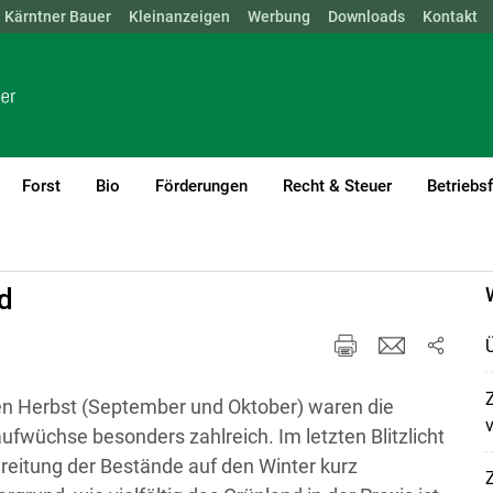
Kärntner Bauer
NÖ
OÖ
SBG
Kleinanzeigen
STMK
TIROL
Werbung
VBG
WIEN
Downloads
Kontakt
Forst
Bio
Förderungen
Recht & Steuer
Betriebs
d
n Herbst (September und Oktober) waren die
fwüchse besonders zahlreich. Im letzten Blitzlicht
reitung der Bestände auf den Winter kurz
Z