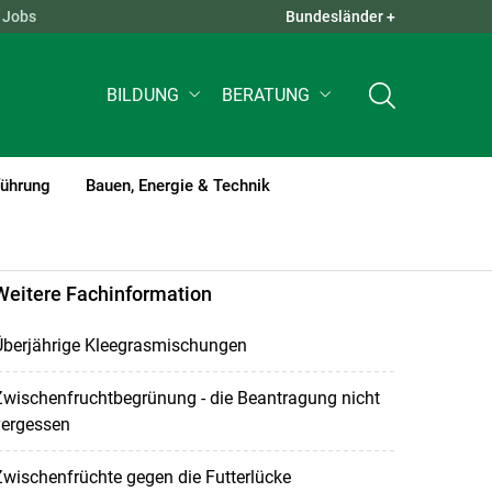
Jobs
Bundesländer +
QUICK LINKS +
BILDUNG
BERATUNG
führung
Bauen, Energie & Technik
Weitere Fachinformation
Überjährige Kleegrasmischungen
Zwischenfruchtbegrünung - die Beantragung nicht
vergessen
wischenfrüchte gegen die Futterlücke