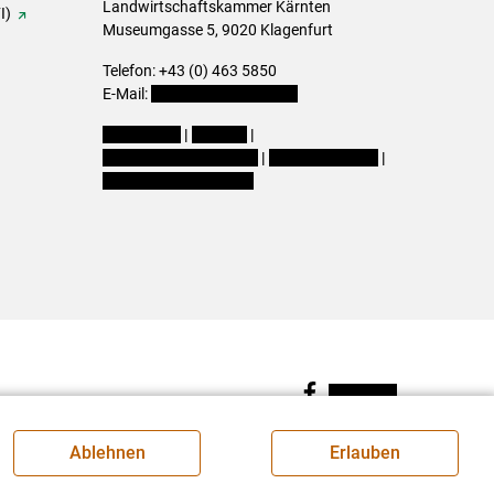
Landwirtschaftskammer Kärnten
I)
Museumgasse 5, 9020 Klagenfurt
Telefon: +43 (0) 463 5850
E-Mail:
office@lk-kaernten.at
Impressum
|
Kontakt
|
Datenschutzerklärung
|
Barrierefreiheit
|
Cookie-Einstellungen
Facebook
Ablehnen
Erlauben