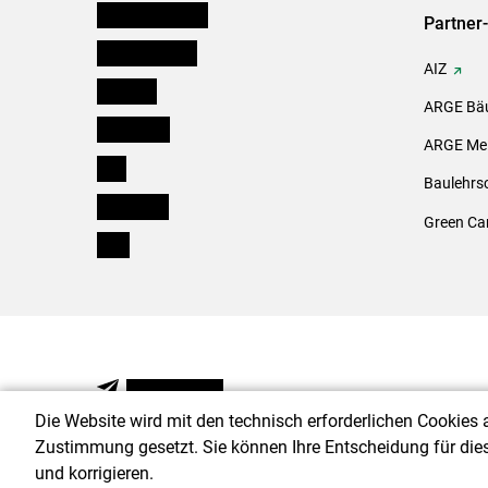
Niederösterreich
Partner
Oberösterreich
AIZ
Salzburg
ARGE Bäu
Steiermark
ARGE Mei
Tirol
Baulehrs
Vorarlberg
Green Ca
Wien
NEWSLETTER
Die Website wird mit den technisch erforderlichen Cookies 
Zustimmung gesetzt. Sie können Ihre Entscheidung für die
und korrigieren.