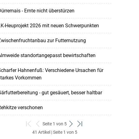
ürremais - Ernte nicht überstürzen
LK-Heuprojekt 2026 mit neuen Schwerpunkten
Zwischenfruchtanbau zur Futternutzung
Almweide standortangepasst bewirtschaften
Scharfer Hahnenfuß: Verschiedene Ursachen für
starkes Vorkommen
ärfutterbereitung - gut gesäuert, besser haltbar
Rehkitze verschonen
Seite 1 von 5
zum
zurück
weiter
zum
41 Artikel | Seite 1 von 5
ersten
zum
zum
letzten