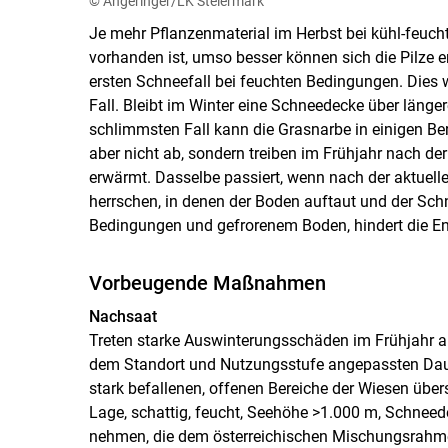
© Angeringer/LK Steiermark
Je mehr Pflanzenmaterial im Herbst bei kühl-feuch
vorhanden ist, umso besser können sich die Pilze en
ersten Schneefall bei feuchten Bedingungen. Dies 
Fall. Bleibt im Winter eine Schneedecke über längere
schlimmsten Fall kann die Grasnarbe in einigen Be
aber nicht ab, sondern treiben im Frühjahr nach d
erwärmt. Dasselbe passiert, wenn nach der aktuel
herrschen, in denen der Boden auftaut und der Schn
Bedingungen und gefrorenem Boden, hindert die Ent
Vorbeugende Maßnahmen
Nachsaat
Treten starke Auswinterungsschäden im Frühjahr auf,
dem Standort und Nutzungsstufe angepassten Dauer
stark befallenen, offenen Bereiche der Wiesen übe
Lage, schattig, feucht, Seehöhe >1.000 m, Schne
nehmen, die dem österreichischen Mischungsrahm