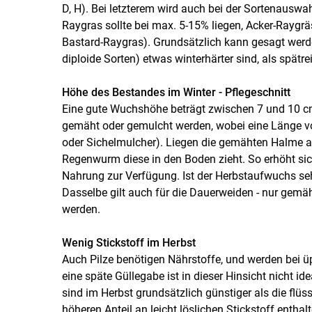
D, H). Bei letzterem wird auch bei der Sortenauswa
Raygras sollte bei max. 5-15% liegen, Acker-Raygräs
Bastard-Raygras). Grundsätzlich kann gesagt werden
diploide Sorten) etwas winterhärter sind, als spätre
Höhe des Bestandes im Winter - Pflegeschnitt
Eine gute Wuchshöhe beträgt zwischen 7 und 10 cm
gemäht oder gemulcht werden, wobei eine Länge vo
oder Sichelmulcher). Liegen die gemähten Halme au
Regenwurm diese in den Boden zieht. So erhöht sic
Nahrung zur Verfügung. Ist der Herbstaufwuchs seh
Dasselbe gilt auch für die Dauerweiden - nur gem
werden.
Wenig Stickstoff im Herbst
Auch Pilze benötigen Nährstoffe, und werden bei ü
eine späte Güllegabe ist in dieser Hinsicht nicht 
sind im Herbst grundsätzlich günstiger als die flü
höheren Anteil an leicht löslichen Stickstoff enthalt