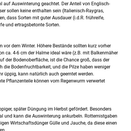
hl auf Auswinterung geachtet. Der Anteil von Englisch-
er sollen keine enthalten sein (Italienisch-Raygras,
, dass Sorten mit guter Ausdauer (i.d.R. frühreife,
ife und ertragsbetonte Sorten.
 vor dem Winter. Höhere Bestände sollten kurz vorher
n ca. 4-6 cm der Halme ideal wäre (z.B. mit Balkenmäher
f der Bodenoberfläche, ist die Chance groß, dass der
h die Bodenfruchtbarkeit, und die Pilze haben weniger
r üppig, kann natürlich auch geerntet werden.
ähte Pflanzenteile können vom Regenwurm verwertet
ppiger, später Düngung im Herbst gefördert. Besonders
ideal und kann die Auswinterung ankurbeln. Rottemistgaben
ssigen Wirtschaftsdünger Gülle und Jauche, da diese einen
en.