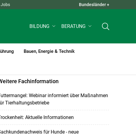
Jobs
Bundesländer +
QUICK LINKS +
BILDUNG
BERATUNG
führung
Bauen, Energie & Technik
Weitere Fachinformation
Futtermangel: Webinar informiert über Maßnahmen
ür Tierhaltungsbetriebe
rockenheit: Aktuelle Informationen
Sachkundenachweis für Hunde - neue