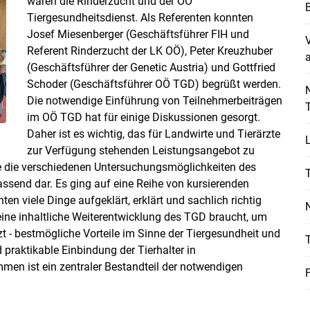
waren die Rinderzucht und der OÖ
B
Tiergesundheitsdienst. Als Referenten konnten
Josef Miesenberger (Geschäftsführer FIH und
Referent Rinderzucht der LK OÖ), Peter Kreuzhuber
a
(Geschäftsführer der Genetic Austria) und Gottfried
Skip to main content
Schoder (Geschäftsführer OÖ TGD) begrüßt werden.
N
Die notwendige Einführung von Teilnehmerbeiträgen
T
im OÖ TGD hat für einige Diskussionen gesorgt.
Daher ist es wichtig, das für Landwirte und Tierärzte
zur Verfügung stehenden Leistungsangebot zu
te die verschiedenen Untersuchungsmöglichkeiten des
T
send dar. Es ging auf eine Reihe von kursierenden
 viele Dinge aufgeklärt, erklärt und sachlich richtig
N
 eine inhaltliche Weiterentwicklung des TGD braucht, um
zt - bestmögliche Vorteile im Sinne der Tiergesundheit und
T
 praktikable Einbindung der Tierhalter in
n ist ein zentraler Bestandteil der notwendigen
F