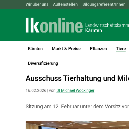
Landwirtschaftskammern:
Wir über uns
Außenstellen
ÖSTERREICH
Bildungsreferent/Innen
BGLD
KTN
Kärnten
Markt & Preise
Pflanzen
Tiere
(
LK Kärnten
Tiere
Tierhaltung Allgemein
Diversifizierung
Ausschuss Tierhaltung und Mil
16.02.2026 | von
DI Michael Wöckinger
Sitzung am 12. Februar unter dem Vorsitz v