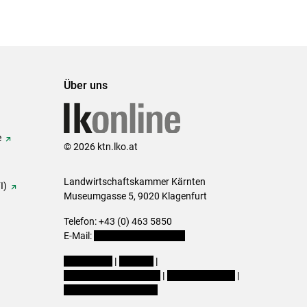
Über uns
e
© 2026 ktn.lko.at
Landwirtschaftskammer Kärnten
I)
Museumgasse 5, 9020 Klagenfurt
Telefon: +43 (0) 463 5850
E-Mail:
office@lk-kaernten.at
Impressum
|
Kontakt
|
Datenschutzerklärung
|
Barrierefreiheit
|
Cookie-Einstellungen