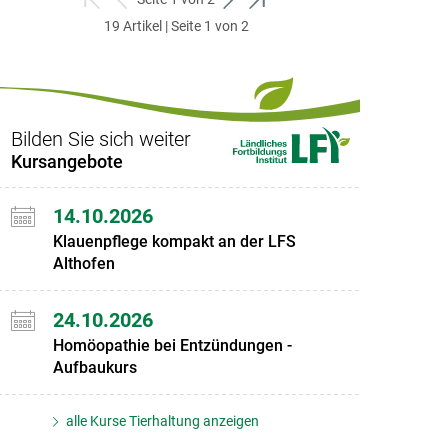
zum
zurück
weiter
zum
19 Artikel | Seite 1 von 2
ersten
zum
zum
letzten
Set
vorigen
nächsten
Set
Set
Set
Bilden Sie sich weiter
Kursangebote
14.10.2026
Klauenpflege kompakt an der LFS
Althofen
24.10.2026
Homöopathie bei Entzündungen -
Aufbaukurs
alle Kurse Tierhaltung anzeigen