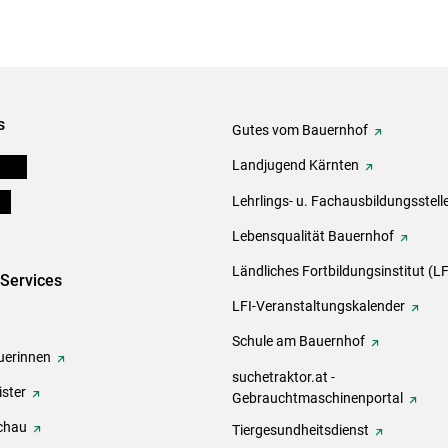
s
Gutes vom Bauernhof
eigen
Landjugend Kärnten
ds
Lehrlings- u. Fachausbildungsstell
Lebensqualität Bauernhof
Ländliches Fortbildungsinstitut (LF
-Services
LFI-Veranstaltungskalender
Schule am Bauernhof
erinnen
suchetraktor.at -
ster
Gebrauchtmaschinenportal
chau
Tiergesundheitsdienst