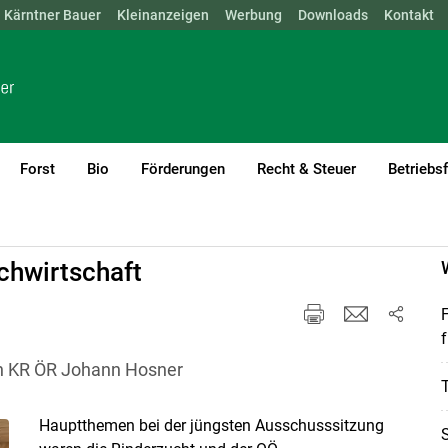
Kärntner Bauer
NÖ
OÖ
SBG
Kleinanzeigen
STMK
TIROL
Werbung
VBG
WIEN
Downloads
Kontakt
Forst
Bio
Förderungen
Recht & Steuer
Betriebs
current)1
chwirtschaft
f
on KR ÖR Johann Hosner
T
Hauptthemen bei der jüngsten Ausschusssitzung