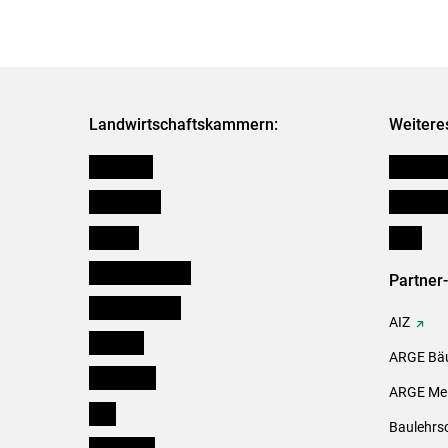
Landwirtschaftskammern:
Weitere
Österreich
Kleinanz
Burgenland
Downloa
Kärnten
Links
Niederösterreich
Partner
Oberösterreich
AIZ
Salzburg
ARGE Bäu
Steiermark
ARGE Mei
Tirol
Baulehrs
Vorarlberg