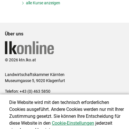
alle Kurse anzeigen
Über uns
© 2026 ktn.lko.at
Landwirtschaftskammer Kärnten
Museumgasse 5, 9020 Klagenfurt
Telefon: +43 (0) 463 5850
E-Mail:
office@lk-kaernten.at
Die Website wird mit den technisch erforderlichen
Impressum
|
Kontakt
|
Datenschutzerklärung
|
Barrierefreiheit
|
Cookies ausgeführt. Andere Cookies werden nur mit Ihrer
Cookie-Einstellungen
Zustimmung gesetzt. Sie können Ihre Entscheidung für
diese Website in den
Cookie-Einstellungen
jederzeit