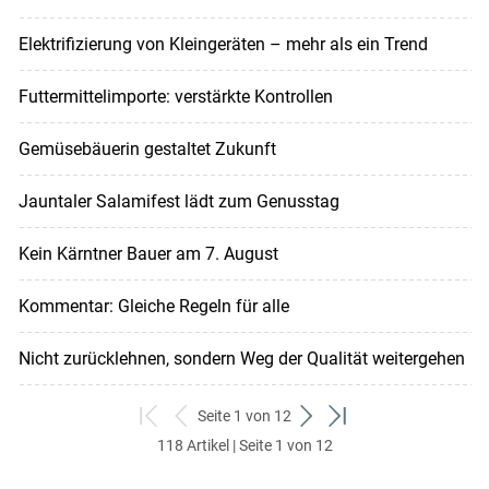
Elektrifizierung von Kleingeräten – mehr als ein Trend
Futtermittelimporte: verstärkte Kontrollen
Gemüsebäuerin gestaltet Zukunft
Jauntaler Salamifest lädt zum Genusstag
Kein Kärntner Bauer am 7. August
Kommentar: Gleiche Regeln für alle
Nicht zurücklehnen, sondern Weg der Qualität weitergehen
Seite 1 von 12
zum
zurück
weiter
zum
118 Artikel | Seite 1 von 12
ersten
zum
zum
letzten
Set
vorigen
nächsten
Set