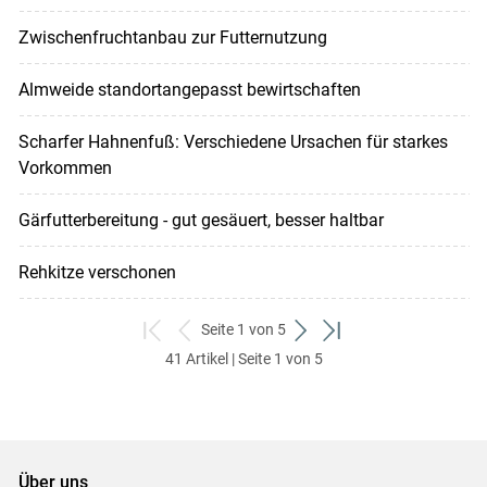
Zwischenfruchtanbau zur Futternutzung
Almweide standortangepasst bewirtschaften
Scharfer Hahnenfuß: Verschiedene Ursachen für starkes
Vorkommen
Gärfutterbereitung - gut gesäuert, besser haltbar
Rehkitze verschonen
Seite 1 von 5
zum
zurück
weiter
zum
41 Artikel | Seite 1 von 5
ersten
zum
zum
letzten
Set
vorigen
nächsten
Set
Set
Set
Über uns