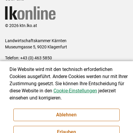
© 2026 ktn.lko.at
Landwirtschaftskammer Kärnten
Museumgasse 5, 9020 Klagenfurt
Telefon: +43 (0) 463 5850
E-Mail:
office@lk-kaernten.at
Die Website wird mit den technisch erforderlichen
Impressum
|
Kontakt
|
Datenschutzerklärung
|
Barrierefreiheit
|
Cookies ausgeführt. Andere Cookies werden nur mit Ihrer
Cookie-Einstellungen
Zustimmung gesetzt. Sie können Ihre Entscheidung für
diese Website in den
Cookie-Einstellungen
jederzeit
einsehen und korrigieren.
NEWSLETTER
Ablehnen
Erlauben