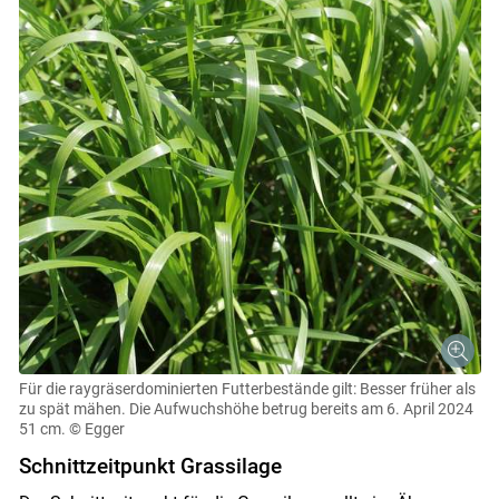
Für die raygräserdominierten Futterbestände gilt: Besser früher als
zu spät mähen. Die Aufwuchshöhe betrug bereits am 6. April 2024
51 cm.
© Egger
Schnittzeitpunkt Grassilage