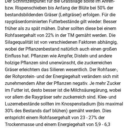
Der Schnittzeitpunkt für die Grassilage sollte im Ähren-
bzw. Rispenschieben bis Anfang der Blüte bei 50% der
bestandsbildenden Gräser (Leitgräser) erfolgen. Für die
raygräserdominierten Futterbestände gilt wieder: Besser
früher als zu spät mähen. Daher sollten diese bei einem
Rohfasergehalt von 22% in der TM gemäht werden. Die
Silagequalität ist von verschiedenen Faktoren abhängig,
wobei der Pflanzenbestand natürlich auch einen großen
Einfluss hat. Pflanzen wie Ampfer, Disteln und andere
holzige Pflanzen sind unerwünscht, die zuckerreichen
Gräser erleichtern das Silieren wesentlich. Der Rohfaser-,
der Rohprotein- und der Energiegehalt verändern sich mit
zunehmendem Alter der Pflanzen negativ. Je mehr Zucker
im Futter ist, desto besser ist die Milchsäuregärung, wobei
vor allem die Raygräser sehr zuckerreich sind. Klee- und
Luzernebestände sollten im Knospenstadium (bis maximal
30% des Bestands darf blühen) gemäht werden. Dies
entspricht einem Rohfasergehalt von 23 - 27% der
Trockenmasse und einem Energiegehalt von 5,9 - 6,3