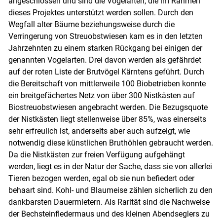
angeschlossen und sind die Vogelarten, die im Rahmen
dieses Projektes unterstützt werden sollen. Durch den
Wegfall alter Bäume beziehungsweise durch die
Verringerung von Streuobstwiesen kam es in den letzten
Jahrzehnten zu einem starken Rückgang bei einigen der
genannten Vogelarten. Drei davon werden als gefährdet
auf der roten Liste der Brutvögel Kärntens geführt. Durch
die Bereitschaft von mittlerweile 100 Biobetrieben konnte
ein breitgefächertes Netz von über 300 Nistkästen auf
Biostreuobstwiesen angebracht werden. Die Bezugsquote
der Nistkästen liegt stellenweise über 85%, was einerseits
sehr erfreulich ist, anderseits aber auch aufzeigt, wie
notwendig diese künstlichen Bruthöhlen gebraucht werden.
Da die Nistkästen zur freien Verfügung aufgehängt
werden, liegt es in der Natur der Sache, dass sie von allerlei
Tieren bezogen werden, egal ob sie nun befiedert oder
behaart sind. Kohl- und Blaumeise zählen sicherlich zu den
dankbarsten Dauermietern. Als Rarität sind die Nachweise
Skip to main content
der Bechsteinfledermaus und des kleinen Abendseglers zu