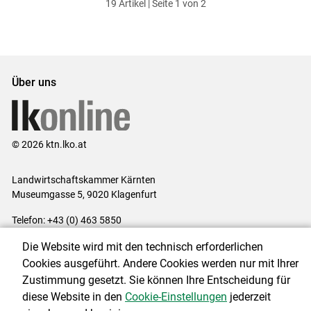
19 Artikel | Seite 1 von 2
ersten
zum
zum
letzten
Set
vorigen
nächsten
Set
Set
Set
Über uns
© 2026 ktn.lko.at
Landwirtschaftskammer Kärnten
Museumgasse 5, 9020 Klagenfurt
Telefon: +43 (0) 463 5850
E-Mail:
office@lk-kaernten.at
Die Website wird mit den technisch erforderlichen
Impressum
|
Kontakt
|
Datenschutzerklärung
|
Barrierefreiheit
|
Cookies ausgeführt. Andere Cookies werden nur mit Ihrer
Cookie-Einstellungen
Zustimmung gesetzt. Sie können Ihre Entscheidung für
diese Website in den
Cookie-Einstellungen
jederzeit