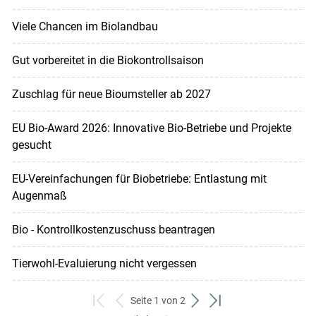
Viele Chancen im Biolandbau
Gut vorbereitet in die Biokontrollsaison
Zuschlag für neue Bioumsteller ab 2027
EU Bio-Award 2026: Innovative Bio-Betriebe und Projekte
gesucht
EU-Verein­fachungen für Biobetriebe: Entlastung mit
Augenmaß
Bio - Kontrollkostenzuschuss beantragen
Tierwohl-Evaluierung nicht vergessen
Seite 1 von 2
zum
zurück
weiter
zum