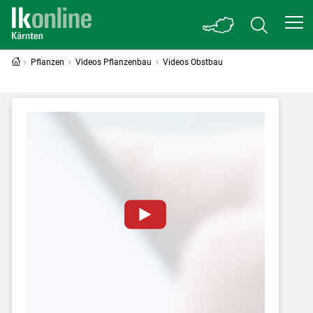
Pflanzen
Videos Pflanzenbau
Videos Obstbau
Zum Abspielen von YouTube-Videos auf
dieser Website müssen Cookies gesetzt
werden
.
Für weitere Informationen lesen Sie bitte
unsere
Datenschutzerklärung
.Sie können Ihre
Entscheidung für diese Website in den Cookie-