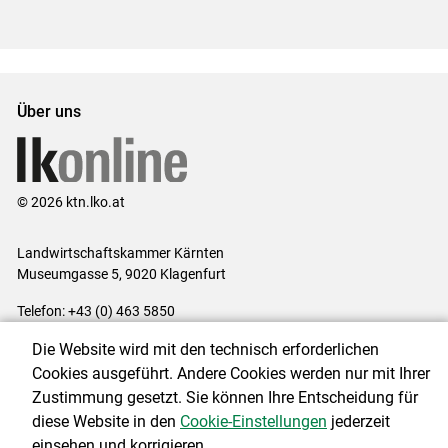
Über uns
© 2026 ktn.lko.at
Landwirtschaftskammer Kärnten
Museumgasse 5, 9020 Klagenfurt
Telefon: +43 (0) 463 5850
E-Mail:
office@lk-kaernten.at
Die Website wird mit den technisch erforderlichen
Impressum
|
Kontakt
|
Datenschutzerklärung
|
Barrierefreiheit
|
Cookies ausgeführt. Andere Cookies werden nur mit Ihrer
Cookie-Einstellungen
Zustimmung gesetzt. Sie können Ihre Entscheidung für
diese Website in den
Cookie-Einstellungen
jederzeit
einsehen und korrigieren.