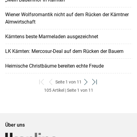
Wiener Wolfsromantik nicht auf dem Rücken der Kärntner
Almwirtschaft
Kärntens beste Marmeladen ausgezeichnet
LK Kärnten: Mercosur-Deal auf dem Rücken der Bauern
Heimische Christbäume bereiten echte Freude
Seite 1 von 11
zum
zurück
weiter
zum
105 Artikel | Seite 1 von 11
ersten
zum
zum
letzten
Set
vorigen
nächsten
Set
Set
Set
Über uns