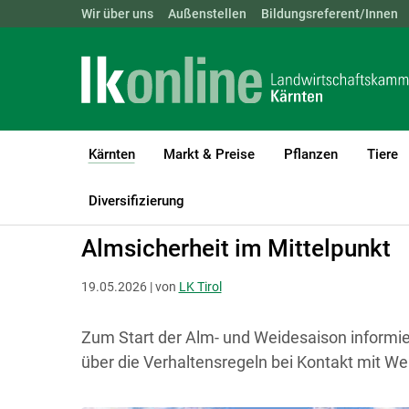
Landwirtschaftskammern:
Wir über uns
Außenstellen
ÖSTERREICH
Bildungsreferent/Innen
BGLD
KTN
Kärnten
Markt & Preise
Pflanzen
Tiere
(current)1
LK Kärnten
Kärnten
Diversifizierung
Almsicherheit im Mittelpunkt
19.05.2026 | von
LK Tirol
Zum Start der Alm- und Weidesaison informi
über die Verhaltensregeln bei Kontakt mit We