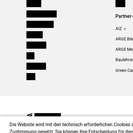
Kärnten
Links
Niederösterreich
Partner
Oberösterreich
AIZ
Salzburg
ARGE Bäu
Steiermark
ARGE Mei
Tirol
Baulehrs
Vorarlberg
Green Ca
Wien
NEWSLETTER
Die Website wird mit den technisch erforderlichen Cookies 
Zustimmung gesetzt. Sie können Ihre Entscheidung für die