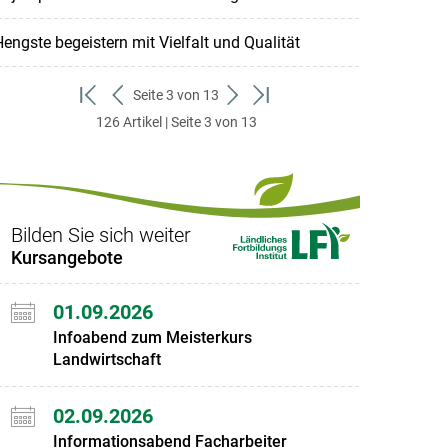
engste begeistern mit Vielfalt und Qualität
Seite 3 von 13
zum
zurück
weiter
zum
126 Artikel | Seite 3 von 13
ersten
zum
zum
letzten
Set
vorigen
nächsten
Set
Set
Set
Bilden Sie sich weiter
Kursangebote
01.09.2026
Infoabend zum Meisterkurs
Landwirtschaft
02.09.2026
Informationsabend Facharbeiter