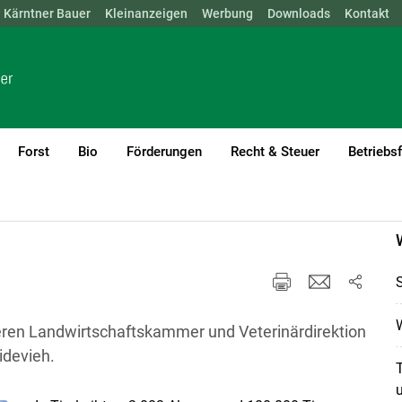
Kärntner Bauer
NÖ
OÖ
SBG
Kleinanzeigen
STMK
TIROL
Werbung
VBG
WIEN
Downloads
Kontakt
Forst
Bio
Förderungen
Recht & Steuer
Betriebs
W
eren Landwirtschaftskammer und Veterinärdirektion
idevieh.
T