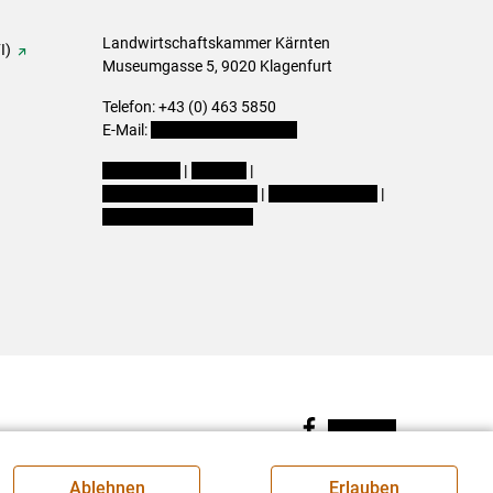
Landwirtschaftskammer Kärnten
I)
Museumgasse 5, 9020 Klagenfurt
Telefon: +43 (0) 463 5850
E-Mail:
office@lk-kaernten.at
Impressum
|
Kontakt
|
Datenschutzerklärung
|
Barrierefreiheit
|
Cookie-Einstellungen
Facebook
Ablehnen
Erlauben