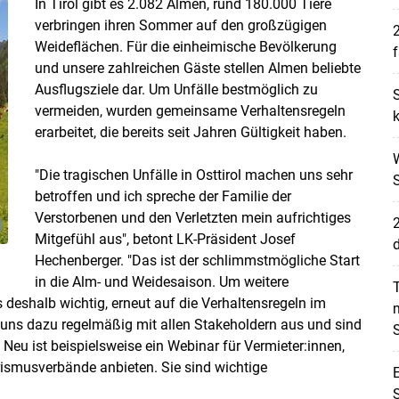
In Tirol gibt es 2.082 Almen, rund 180.000 Tiere
verbringen ihren Sommer auf den großzügigen
2
Weideflächen. Für die einheimische Bevölkerung
f
und unsere zahlreichen Gäste stellen Almen beliebte
Ausflugsziele dar. Um Unfälle bestmöglich zu
vermeiden, wurden gemeinsame Verhaltensregeln
k
erarbeitet, die bereits seit Jahren Gültigkeit haben.
W
"Die tragischen Unfälle in Osttirol machen uns sehr
betroffen und ich spreche der Familie der
Verstorbenen und den Verletzten mein aufrichtiges
2
Mitgefühl aus", betont LK-Präsident Josef
d
Skip to main content
Hechenberger. "Das ist der schlimmstmögliche Start
in die Alm- und Weidesaison. Um weitere
T
 deshalb wichtig, erneut auf die Verhaltensregeln im
m
uns dazu regelmäßig mit allen Stakeholdern aus und sind
Neu ist beispielsweise ein Webinar für Vermieter:innen,
ismusverbände anbieten. Sie sind wichtige
S