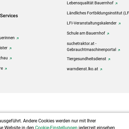
Lebensqualität Bauernhof
Ländliches Fortbildungsinstitut (LF
-Services
LFI-Veranstaltungskalender
Schule am Bauernhof
erinnen
suchetraktor.at -
ster
Gebrauchtmaschinenportal
chau
Tiergesundheitsdienst
re
warndienst.lko.at
ausgeführt. Andere Cookies werden nur mit Ihrer
se Website in den
Cookie-Einstellungen
jederzeit einsehen