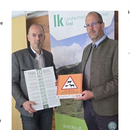
H
ie
e