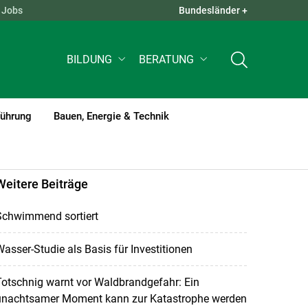
Jobs
Bundesländer +
QUICK LINKS +
BILDUNG
BERATUNG
führung
Bauen, Energie & Technik
Weitere Beiträge
Schwimmend sortiert
asser-Studie als Basis für Investitionen
otschnig warnt vor Waldbrandgefahr: Ein
unachtsamer Moment kann zur Katastrophe werden