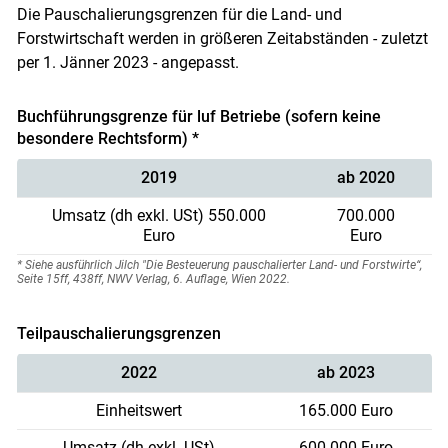
Die Pauschalierungsgrenzen für die Land- und
Forstwirtschaft werden in größeren Zeitabständen - zuletzt
per 1. Jänner 2023 - angepasst.
Buchführungsgrenze für luf Betriebe (sofern keine
besondere Rechtsform) *
2019
ab 2020
Umsatz (dh exkl. USt) 550.000
700.000
Euro
Euro
* Siehe ausführlich Jilch "Die Besteuerung pauschalierter Land- und Forstwirte“,
Seite 15ff, 438ff, NWV Verlag, 6. Auflage, Wien 2022.
Teilpauschalierungsgrenzen
2022
ab 2023
Einheitswert
165.000 Euro
Umsatz (dh exkl. USt)
600.000 Euro