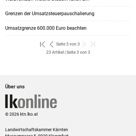
Grenzen der Umsatzsteuerpauschalierung
Umsatzgrenze 600.000 Euro beachten
Seite 3 von 3
zum
zurück
weiter
zum
23 Artikel | Seite 3 von 3
ersten
zum
zum
letzten
Set
vorigen
nächsten
Set
Set
Set
Über uns
© 2026 ktn.lko.at
Landwirtschaftskammer Kärnten
Museumgasse 5, 9020 Klagenfurt