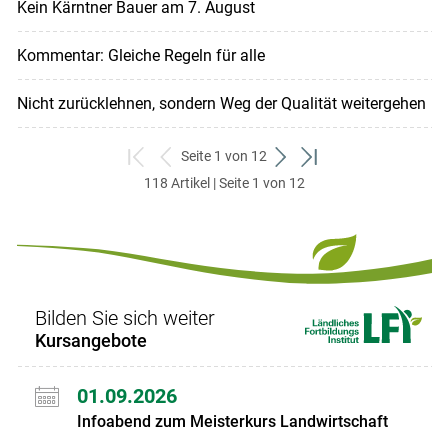
Kein Kärntner Bauer am 7. August
Kommentar: Gleiche Regeln für alle
Nicht zurücklehnen, sondern Weg der Qualität weitergehen
Seite 1 von 12
zum
zurück
weiter
zum
118 Artikel | Seite 1 von 12
ersten
zum
zum
letzten
Set
vorigen
nächsten
Set
Set
Set
Bilden Sie sich weiter
Kursangebote
01.09.2026
Infoabend zum Meisterkurs Landwirtschaft