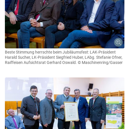
Beste Stimmung herrschte beim Jubiläumsfest: LAK-Präsident
Harald Sucher, LK-Präsident Siegfried Huber, LAbg. Stefanie Ofner,
Raiffeisen Aufsichtsrat Gerhard Oswald.
© Maschinenring/Gasser