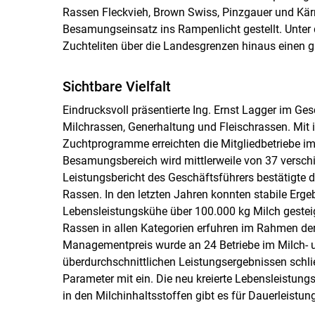
Rassen Fleckvieh, Brown Swiss, Pinzgauer und Kärn
Besamungseinsatz ins Rampenlicht gestellt. Unter d
Zuchteliten über die Landesgrenzen hinaus eine
Sichtbare Vielfalt
Eindrucksvoll präsentierte Ing. Ernst Lagger im Ges
Milchrassen, Generhaltung und Fleischrassen. Mit i
Zuchtprogramme erreichten die Mitgliedbetriebe im
Besamungsbereich wird mittlerweile von 37 versch
Leistungsbericht des Geschäftsführers bestätigte d
Rassen. In den letzten Jahren konnten stabile Erge
Lebensleistungskühe über 100.000 kg Milch gestei
Rassen in allen Kategorien erfuhren im Rahmen d
Managementpreis wurde an 24 Betriebe im Milch- u
überdurchschnittlichen Leistungsergebnissen schließ
Parameter mit ein. Die neu kreierte Lebensleistung
in den Milchinhaltsstoffen gibt es für Dauerleistun