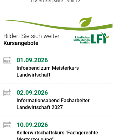
118 Artikel | Seite 1 von 12
ersten
zum
zum
letzten
Set
vorigen
nächsten
Set
Set
Set
Bilden Sie sich weiter
Kursangebote
01.09.2026
Infoabend zum Meisterkurs
Landwirtschaft
02.09.2026
Informationsabend Facharbeiter
Landwirtschaft 2027
10.09.2026
Kellerwirtschaftskurs "Fachgerechte
Mosterzeugung"