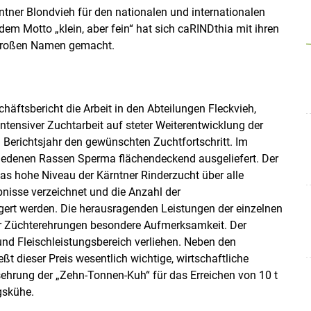
tner Blondvieh für den nationalen und internationalen
em Motto „klein, aber fein“ hat sich caRINDthia mit ihren
n großen Namen gemacht.
chäftsbericht die Arbeit in den Abteilungen Fleckvieh,
ntensiver Zuchtarbeit auf steter Weiterentwicklung der
 Berichtsjahr den gewünschten Zuchtfortschritt. Im
iedenen Rassen Sperma flächendeckend ausgeliefert. Der
as hohe Niveau der Kärntner Rinderzucht über alle
Skip to main content
bnisse verzeichnet und die Anzahl der
gert werden. Die herausragenden Leistungen der einzelnen
er Züchterehrungen besondere Aufmerksamkeit. Der
nd Fleischleistungsbereich verliehen. Neben den
t dieser Preis wesentlich wichtige, wirtschaftliche
sehrung der „Zehn-Tonnen-Kuh“ für das Erreichen von 10 t
gskühe.