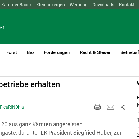
Kärntner Bauer
NÖ
OÖ
SBG
Kleinanzeigen
STMK
TIROL
Werbung
VBG
WIEN
Downloads
Kontakt
Forst
Bio
Förderungen
Recht & Steuer
Betriebs
betriebe erhalten
H
K
 GF caRINDhia
20 aus ganz Kärnten angereisten
äste, darunter LK-Präsident Siegfried Huber, zur
2