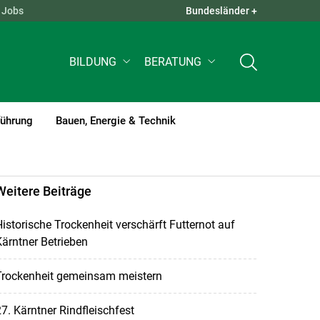
Jobs
Bundesländer +
QUICK LINKS +
BILDUNG
BERATUNG
führung
Bauen, Energie & Technik
Weitere Beiträge
istorische Trockenheit verschärft Futternot auf
ärntner Betrieben
Trockenheit gemeinsam meistern
7. Kärntner Rindfleischfest