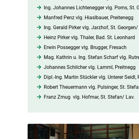
Ing. Johannes Lichtenegger vlg. Poms, St. G
Manfred Penz vlg. Hiaslbauer, Preitenegg
Ing. Gerald Pirker vlg. Jarzhof, St. Georgen/
Heinz Pirker vlg. Thaler, Bad. St. Leonhard
Erwin Possegger vlg. Brugger, Fresach
Mag. Kathrin u. Ing. Stefan Scharf vlg. Rutr
Johannes Schilcher vlg. Lamml, Preitnegg
Dipl.-Ing. Martin Stückler vlg. Unterer Seidl, 
Robert Theuermann vlg. Pulsinger, St. Stefa
Franz Zmug vlg. Hofmar, St. Stefan/ Lav.