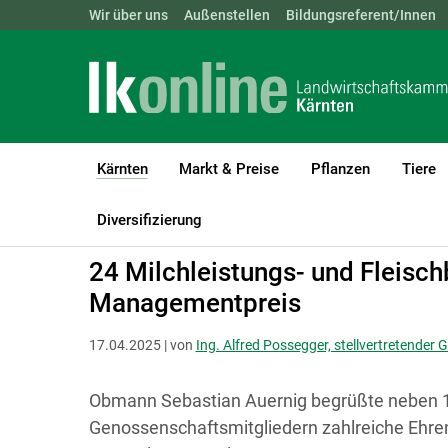
Landwirtschaftskammern:
Wir über uns
Außenstellen
ÖSTERREICH
Bildungsreferent/Innen
BGLD
KTN
Kärnten
Markt & Preise
Pflanzen
Tiere
(current)1
LK Kärnten
Kärnten
Aktuelle Meldungen
Diversifizierung
24 Milchleistungs- und Fleisch
Managementpreis
17.04.2025 | von
Ing. Alfred Possegger, stellvertretender
Obmann Sebastian Auernig begrüßte neben 1
Genossenschaftsmitgliedern zahlreiche Ehreng