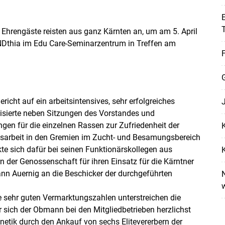
E
Ehrengäste reisten aus ganz Kärnten an, um am 5. April
NDthia im Edu Care-Seminarzentrum in Treffen am
F
icht auf ein arbeitsintensives, sehr erfolgreiches
isierte neben Sitzungen des Vorstandes und
en für die einzelnen Rassen zur Zufriedenheit der
K
ungsarbeit in den Gremien im Zucht- und Besamungsbereich
e sich dafür bei seinen Funktionärskollegen aus
K
n der Genossenschaft für ihren Einsatz für die Kärntner
nn Auernig an die Beschicker der durchgeführten
N
e sehr guten Vermarktungszahlen unterstreichen die
 sich der Obmann bei den Mitgliedbetrieben herzlichst
netik durch den Ankauf von sechs Elitevererbern der