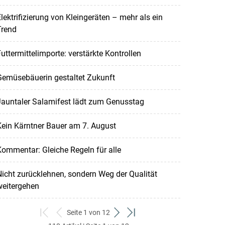
lektrifizierung von Kleingeräten – mehr als ein
Trend
uttermittelimporte: verstärkte Kontrollen
Gemüsebäuerin gestaltet Zukunft
Jauntaler Salamifest lädt zum Genusstag
ein Kärntner Bauer am 7. August
ommentar: Gleiche Regeln für alle
icht zurücklehnen, sondern Weg der Qualität
weitergehen
Seite 1 von 12
zum
zurück
weiter
zum