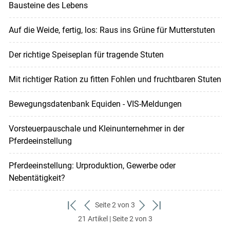
Bausteine des Lebens
Auf die Weide, fertig, los: Raus ins Grüne für Mutterstuten
Der richtige Speiseplan für tragende Stuten
Mit richtiger Ration zu fitten Fohlen und fruchtbaren Stuten
Bewegungsdatenbank Equiden - VIS-Meldungen
Vorsteuerpauschale und Kleinunternehmer in der
Pferdeeinstellung
Pferdeeinstellung: Urproduktion, Gewerbe oder
Nebentätigkeit?
Seite 2 von 3
zum
zurück
weiter
zum
21 Artikel | Seite 2 von 3
ersten
zum
zum
letzten