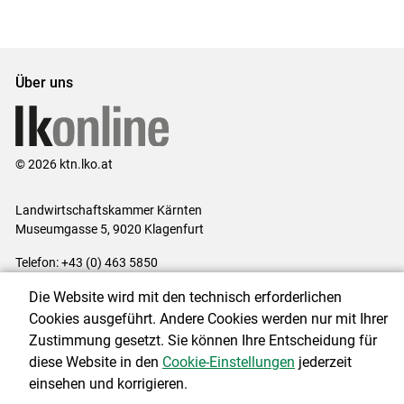
Set
vorigen
nächsten
Set
Set
Set
Über uns
© 2026 ktn.lko.at
Landwirtschaftskammer Kärnten
Museumgasse 5, 9020 Klagenfurt
Telefon: +43 (0) 463 5850
E-Mail:
office@lk-kaernten.at
Die Website wird mit den technisch erforderlichen
Impressum
|
Kontakt
|
Datenschutzerklärung
|
Barrierefreiheit
|
Cookies ausgeführt. Andere Cookies werden nur mit Ihrer
Cookie-Einstellungen
Zustimmung gesetzt. Sie können Ihre Entscheidung für
diese Website in den
Cookie-Einstellungen
jederzeit
einsehen und korrigieren.