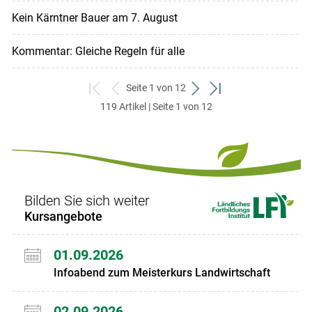
Kein Kärntner Bauer am 7. August
Kommentar: Gleiche Regeln für alle
Seite 1 von 12
zum
zurück
weiter
zum
119 Artikel | Seite 1 von 12
ersten
zum
zum
letzten
Set
vorigen
nächsten
Set
Set
Set
Bilden Sie sich weiter
Kursangebote
01.09.2026
Infoabend zum Meisterkurs Landwirtschaft
02.09.2026