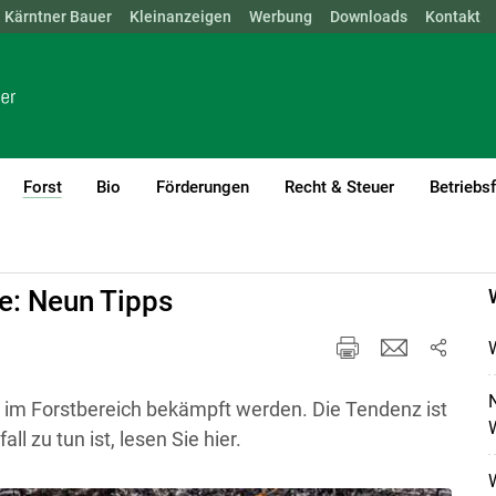
Kärntner Bauer
NÖ
OÖ
SBG
Kleinanzeigen
STMK
TIROL
Werbung
VBG
WIEN
Downloads
Kontakt
Forst
Bio
Förderungen
Recht & Steuer
Betriebs
(current)1
e: Neun Tipps
 im Forstbereich bekämpft werden. Die Tendenz ist
W
l zu tun ist, lesen Sie hier.
W