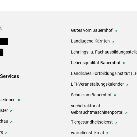
s
Gutes vom Bauernhof
eigen
Landjugend Kärnten
ds
Lehrlings- u. Fachausbildungsstell
Lebensqualität Bauernhof
Ländliches Fortbildungsinstitut (LF
-Services
LFI-Veranstaltungskalender
Schule am Bauernhof
erinnen
suchetraktor.at -
ster
Gebrauchtmaschinenportal
chau
Tiergesundheitsdienst
re
warndienst.lko.at