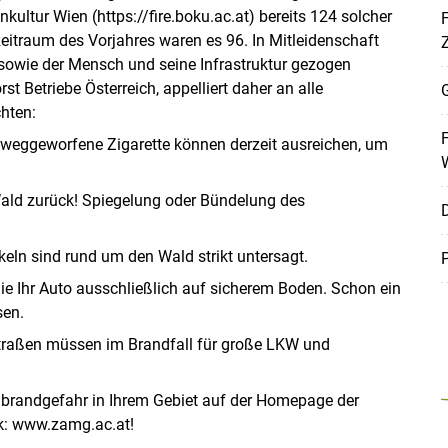
ultur Wien (https:/​/​fire.boku.ac.at) bereits 124 solcher
F
zeitraum des Vorjahres waren es 96. In Mitleidenschaft
 sowie der Mensch und seine Infrastruktur gezogen
st Betriebe Österreich, appelliert daher an alle
G
hten:
F
s weggeworfene Zigarette können derzeit ausreichen, um
ald zurück! Spiegelung oder Bündelung des
keln sind rund um den Wald strikt untersagt.
P
Sie Ihr Auto ausschließlich auf sicherem Boden. Schon ein
sen.
tstraßen müssen im Brandfall für große LKW und
ldbrandgefahr in Ihrem Gebiet auf der Homepage der
k: www.zamg.ac.at!