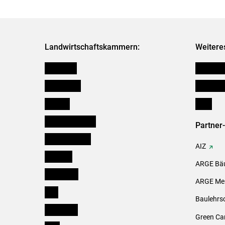
Landwirtschaftskammern:
Weitere
Österreich
Kleinanz
Burgenland
Downloa
Kärnten
Links
Niederösterreich
Partner
Oberösterreich
AIZ
Salzburg
ARGE Bäu
Steiermark
ARGE Mei
Tirol
Baulehrs
Vorarlberg
Green Ca