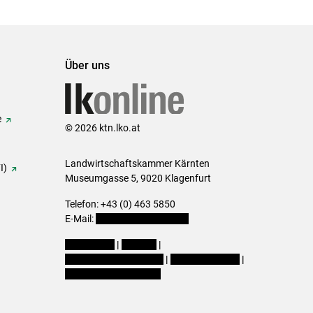
Über uns
e
© 2026 ktn.lko.at
Landwirtschaftskammer Kärnten
I)
Museumgasse 5, 9020 Klagenfurt
Telefon: +43 (0) 463 5850
E-Mail:
office@lk-kaernten.at
Impressum
|
Kontakt
|
Datenschutzerklärung
|
Barrierefreiheit
|
Cookie-Einstellungen