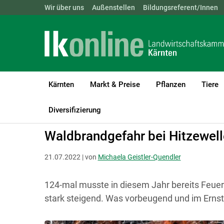
Landwirtschaftskammern:
Wir über uns
Außenstellen
ÖSTERREICH
Bildungsreferent/Innen
BGLD
KTN
Kärnten
Markt & Preise
Pflanzen
Tiere
LK Kärnten
Forst
Waldbau & Forstschutz
Diversifizierung
Waldbrandgefahr bei Hitzewell
21.07.2022 | von
Michaela Geistler-Quendler
124-mal musste in diesem Jahr bereits Feuer
stark steigend. Was vorbeugend und im Ernstfal