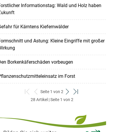
orstlicher Informationstag: Wald und Holz haben
Zukunft
efahr für Kärntens Kiefernwälder
ormschnitt und Astung: Kleine Eingriffe mit großer
Wirkung
Den Borkenkäferschäden vorbeugen
flanzenschutzmitteleinsatz im Forst
Seite 1 von 2
zum
zurück
weiter
zum
28 Artikel | Seite 1 von 2
ersten
zum
zum
letzten
Set
vorigen
nächsten
Set
Set
Set