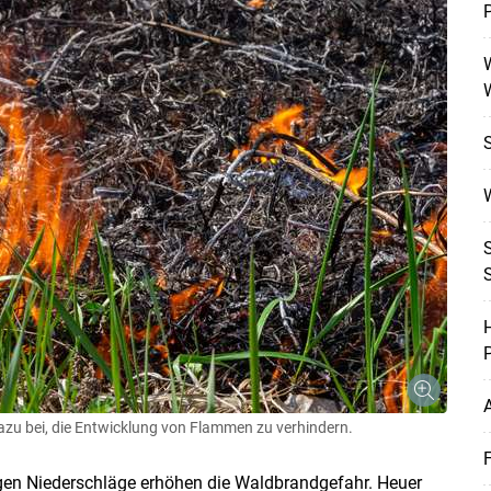
W
Skip to main content
H
P
A
u bei, die Entwicklung von Flammen zu verhindern.
F
ingen Niederschläge erhöhen die Waldbrandgefahr. Heuer