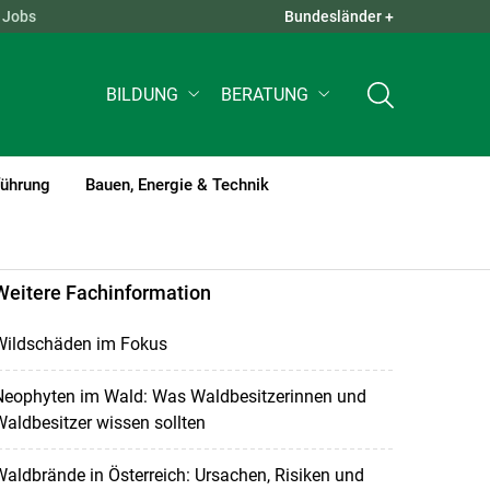
Jobs
Bundesländer +
QUICK LINKS +
BILDUNG
BERATUNG
führung
Bauen, Energie & Technik
Weitere Fachinformation
Wildschäden im Fokus
Neophyten im Wald: Was Waldbesitzerinnen und
aldbesitzer wissen sollten
aldbrände in Österreich: Ursachen, Risiken und