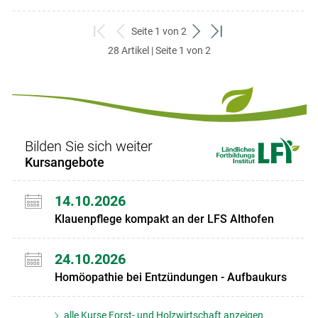
Seite 1 von 2
zum
zurück
weiter
zum
28 Artikel | Seite 1 von 2
ersten
zum
zum
letzten
Set
vorigen
nächsten
Set
Set
Set
Bilden Sie sich weiter
Kursangebote
14.10.2026
Klauenpflege kompakt an der LFS Althofen
24.10.2026
Homöopathie bei Entzündungen - Aufbaukurs
alle Kurse Forst- und Holzwirtschaft anzeigen