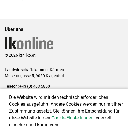
Über uns
© 2026 ktn.lko.at
Landwirtschaftskammer Kärnten
Museumgasse 5, 9020 Klagenfurt
Telefon: +43 (0) 463 5850
E-Mail:
office@lk-kaernten.at
Die Website wird mit den technisch erforderlichen
Impressum
|
Kontakt
|
Datenschutzerklärung
|
Barrierefreiheit
|
Cookies ausgeführt. Andere Cookies werden nur mit Ihrer
Cookie-Einstellungen
Zustimmung gesetzt. Sie können Ihre Entscheidung für
diese Website in den
Cookie-Einstellungen
jederzeit
einsehen und korrigieren.