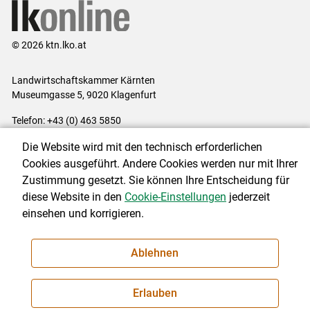
© 2026 ktn.lko.at
Landwirtschaftskammer Kärnten
Museumgasse 5, 9020 Klagenfurt
Telefon: +43 (0) 463 5850
E-Mail:
office@lk-kaernten.at
Die Website wird mit den technisch erforderlichen
Impressum
|
Kontakt
|
Datenschutzerklärung
|
Barrierefreiheit
|
Cookies ausgeführt. Andere Cookies werden nur mit Ihrer
Cookie-Einstellungen
Zustimmung gesetzt. Sie können Ihre Entscheidung für
diese Website in den
Cookie-Einstellungen
jederzeit
einsehen und korrigieren.
NEWSLETTER
Ablehnen
Erlauben