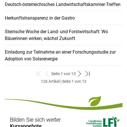
Deutsch-österreichisches Landwirtschaftskammer-Treffen
Herkunftstransparenz in der Gastro
Steirische Woche der Land- und Forstwirtschaft: Wo
Bäuerinnen wirken, wächst Zukunft
Einladung zur Teilnahme an einer Forschungsstudie zur
Adoption von Solarenergie
Seite 1 von 13
zum
zurück
weiter
zum
126 Artikel | Seite 1 von 13
ersten
zum
zum
letzten
Set
vorigen
nächsten
Set
Set
Set
Bilden Sie sich weiter
Kursangebote