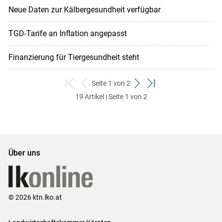
Neue Daten zur Kälbergesundheit verfügbar
TGD-Tarife an Inflation angepasst
Finanzierung für Tiergesundheit steht
Seite 1 von 2
zum
zurück
weiter
zum
19 Artikel | Seite 1 von 2
ersten
zum
zum
letzten
Set
vorigen
nächsten
Set
Set
Set
Über uns
© 2026 ktn.lko.at