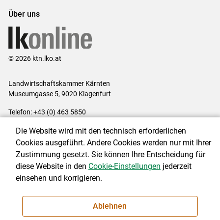
Über uns
© 2026 ktn.lko.at
Landwirtschaftskammer Kärnten
Museumgasse 5, 9020 Klagenfurt
Telefon: +43 (0) 463 5850
E-Mail:
office@lk-kaernten.at
Die Website wird mit den technisch erforderlichen
Impressum
|
Kontakt
|
Datenschutzerklärung
|
Barrierefreiheit
|
Cookies ausgeführt. Andere Cookies werden nur mit Ihrer
Cookie-Einstellungen
Zustimmung gesetzt. Sie können Ihre Entscheidung für
diese Website in den
Cookie-Einstellungen
jederzeit
einsehen und korrigieren.
NEWSLETTER
Ablehnen