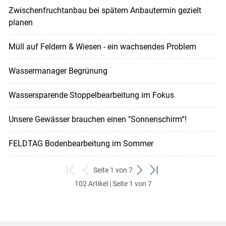
Zwischenfruchtanbau bei spätem Anbautermin gezielt
planen
Müll auf Feldern & Wiesen - ein wachsendes Problem
Wassermanager Begrünung
Wassersparende Stoppelbearbeitung im Fokus
Unsere Gewässer brauchen einen "Sonnenschirm“!
FELDTAG Bodenbearbeitung im Sommer
Seite 1 von 7
zum
zurück
weiter
zum
102 Artikel | Seite 1 von 7
ersten
zum
zum
letzten
Set
vorigen
nächsten
Set
Set
Set