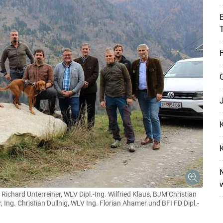
E
F
Skip to main content
K
K
N
Richard Unterreiner, WLV Dipl.-Ing. Wilfried Klaus, BJM Christian
Ing. Christian Dullnig, WLV Ing. Florian Ahamer und BFI FD Dipl.-