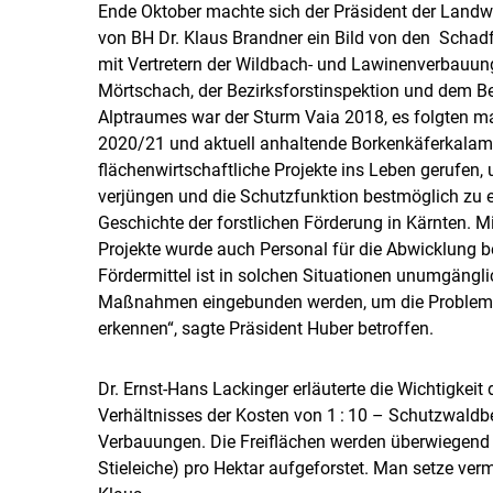
Ende Oktober machte sich der Präsident der Landw
von BH Dr. Klaus Brandner ein Bild von den Schadf
mit Vertretern der Wildbach- und Lawinenverbauun
Mörtschach, der Bezirksforstinspektion und dem Bez
Alptraumes war der Sturm Vaia 2018, es folgten 
2020/​21 und aktuell anhaltende Borkenkäferkalami
flächenwirtschaftliche Projekte ins Leben gerufen
verjüngen und die Schutzfunktion bestmöglich zu e
Geschichte der forstlichen Förderung in Kärnten. M
Projekte wurde auch Personal für die Abwicklung ber
Fördermittel ist in solchen Situationen unumgängli
Maßnahmen eingebunden werden, um die Probleme 
erkennen“, sagte Präsident Huber betroffen.
Dr. Ernst-Hans Lackinger erläuterte die Wichtigkei
Verhältnisses der Kosten von 1 : 10 – Schutzwald
Verbauungen. Die Freiflächen werden überwiegend
Stieleiche) pro Hektar aufgeforstet. Man setze verm