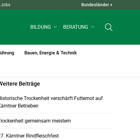
Jobs
Bundesländer +
QUICK LINKS +
BILDUNG
BERATUNG
führung
Bauen, Energie & Technik
Weitere Beiträge
istorische Trockenheit verschärft Futternot auf
ärntner Betrieben
Trockenheit gemeinsam meistern
7. Kärntner Rindfleischfest