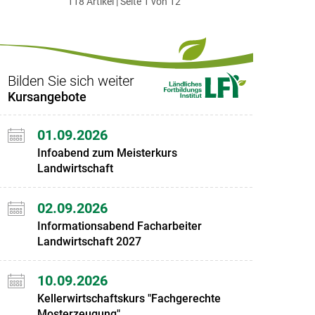
118 Artikel | Seite 1 von 12
ersten
zum
zum
letzten
Set
vorigen
nächsten
Set
Set
Set
Bilden Sie sich weiter
Kursangebote
01.09.2026
Infoabend zum Meisterkurs
Landwirtschaft
02.09.2026
Informationsabend Facharbeiter
Landwirtschaft 2027
10.09.2026
Kellerwirtschaftskurs "Fachgerechte
Mosterzeugung"