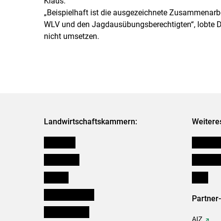
Klaus.
„Beispielhaft ist die ausgezeichnete Zusammenarbe
WLV und den Jagdausübungsberechtigten“, lobte Dr
nicht umsetzen.
Landwirtschaftskammern:
Weitere
Österreich
Kleinanz
Burgenland
Downloa
Kärnten
Links
Niederösterreich
Partner
Oberösterreich
AIZ