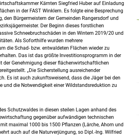
irtschaftskammer Kärnten Siegfried Huber auf Einladung
lächen in der FAST Winklern. Es folgte eine Besprechung
g, den Bürgermeistern der Gemeinden Rangersdorf und
irksjägermeister. Der Beginn dieses forstlichen
massive Schneebruchschäden in den Wintern 2019/​20 und
täten. Als Soforthilfe wurden mehrere
, um die Schad- bzw. entwaldeten Flächen wieder zu
rhalten. Das ist das größte Investitionsprogramm in der
it der Genehmigung dieser flächenwirtschaftlichen
eitgestellt. „Die Sicherstellung ausreichender
ch. Es ist auch zukunftsweisend, dass die Jäger bei den
und die Notwendigkeit einer Wildstandsreduktion zu
t des Schutzwaldes in diesen steilen Lagen anhand des
bewirtschaftung gegenüber aufwändigen technischen
 mit maximal 1000 bis 1500 Pflanzen (Lärche, Ahorn und
ehrt auch auf die Naturverjüngung, so Dipl.-Ing. Wilfried