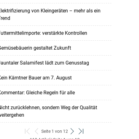
lektrifizierung von Kleingeräten – mehr als ein
Trend
uttermittelimporte: verstärkte Kontrollen
Gemüsebäuerin gestaltet Zukunft
Jauntaler Salamifest lädt zum Genusstag
ein Kärntner Bauer am 7. August
ommentar: Gleiche Regeln für alle
icht zurücklehnen, sondern Weg der Qualität
weitergehen
Seite 1 von 12
zum
zurück
weiter
zum