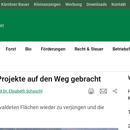
Kärntner Bauer
NÖ
OÖ
SBG
Kleinanzeigen
STMK
TIROL
Werbung
VBG
WIEN
Downloads
Kontakt
Forst
Bio
Förderungen
Recht & Steuer
Betriebs
Projekte auf den Weg gebracht
H
d Dr. Elisabeth Schaschl
K
waldeten Flächen wieder zu verjüngen und die
2