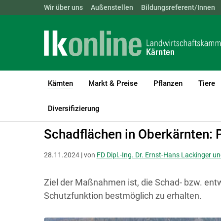
Landwirtschaftskammern:
Wir über uns
Außenstellen
ÖSTERREICH
Bildungsreferent/Innen
BGLD
KTN
Kärnten
Markt & Preise
Pflanzen
Tiere
(current)1
LK Kärnten
Kärnten
Aktuelle Meldungen
Diversifizierung
Schadflächen in Oberkärnten: 
28.11.2024 | von
FD Dipl.-Ing. Dr. Ernst-Hans Lackinger un
Ziel der Maßnahmen ist, die Schad- bzw. ent
Schutzfunktion bestmöglich zu erhalten.