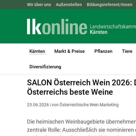
Landwirtschaftskammern:
Wir über uns
Außenstellen
ÖSTERREICH
Bildungsreferent/Innen
BGLD
KTN
Kärnten
Markt & Preise
Pflanzen
Tiere
(current)1
LK Kärnten
Kärnten
Diversifizierung
SALON Österreich Wein 2026: 
Österreichs beste Weine
25.06.2026 | von Österreichische Wein Marketing
Die heimischen Weinbaugebiete übernehmen 
zentrale Rolle: Ausschließlich sie nominiere