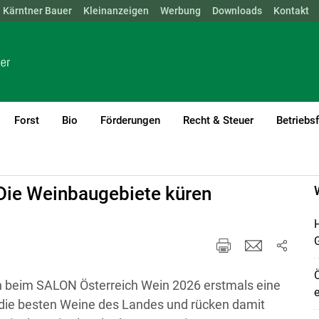
Kärntner Bauer
NÖ
OÖ
SBG
Kleinanzeigen
STMK
TIROL
Werbung
VBG
WIEN
Downloads
Kontakt
Forst
Bio
Förderungen
Recht & Steuer
Betriebs
Die Weinbaugebiete küren
H
Ö
beim SALON Österreich Wein 2026 erstmals eine
e
n die besten Weine des Landes und rücken damit