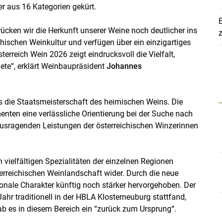
r aus 16 Kategorien gekürt.
E
ücken wir die Herkunft unserer Weine noch deutlicher ins
z
chischen Weinkultur und verfügen über ein einzigartiges
Skip to main content
erreich Wein 2026 zeigt eindrucksvoll die Vielfalt,
ete“, erklärt Weinbaupräsident
Johannes
ls die Staatsmeisterschaft des heimischen Weins. Die
en eine verlässliche Orientierung bei der Suche nach
usragenden Leistungen der österreichischen Winzerinnen
vielfältigen Spezialitäten der einzelnen Regionen
erreichischen Weinlandschaft wider. Durch die neue
onale Charakter künftig noch stärker hervorgehoben. Der
ahr traditionell in der HBLA Klosterneuburg stattfand,
b es in diesem Bereich ein “zurück zum Ursprung“.