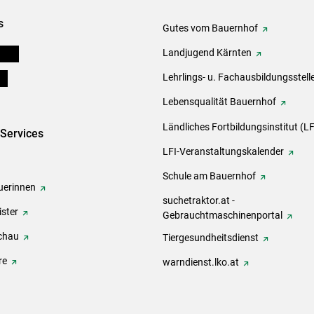
s
Gutes vom Bauernhof
eigen
Landjugend Kärnten
ds
Lehrlings- u. Fachausbildungsstell
Lebensqualität Bauernhof
Ländliches Fortbildungsinstitut (LF
-Services
LFI-Veranstaltungskalender
Schule am Bauernhof
erinnen
suchetraktor.at -
ster
Gebrauchtmaschinenportal
chau
Tiergesundheitsdienst
re
warndienst.lko.at