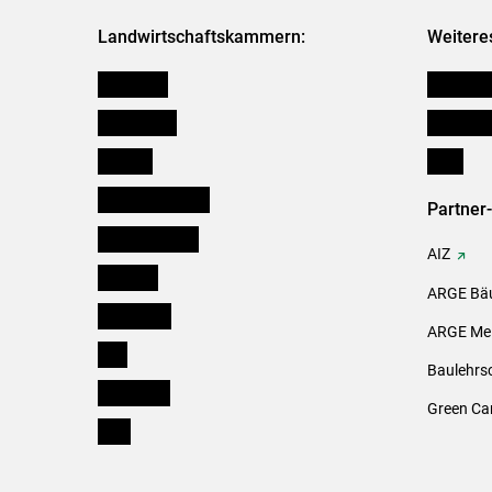
Landwirtschaftskammern:
Weitere
Österreich
Kleinanz
Burgenland
Downloa
Kärnten
Links
Niederösterreich
Partner
Oberösterreich
AIZ
Salzburg
ARGE Bäu
Steiermark
ARGE Mei
Tirol
Baulehrs
Vorarlberg
Green Ca
Wien