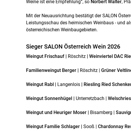
Weine ist eine Empfehlung“, so
Norbert Walter
, Pr
Mit der Neuausrichtung bestätigt der SALON Österr
Leistungsschau des heimischen Weinbaus - und als
österreichischen Weinbaugebieten.
Sieger SALON Österreich Wein 2026
Weingut Frischauf |
Röschitz
| Weinviertel DAC Ri
Familienweingut Berger |
Röschitz |
Grüner Veltli
Weingut Rabl |
Langenlois
| Riesling Ried Schenke
Weingut Sonnenhügel |
Unterretzbach |
Welschries
Weingut und Heuriger Moser |
Bisamberg |
Sauvig
Weingut Familie Schlager |
Sooß |
Chardonnay Re