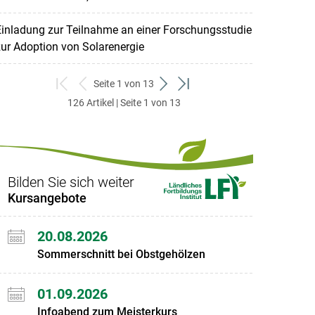
inladung zur Teilnahme an einer Forschungsstudie
ur Adoption von Solarenergie
Seite 1 von 13
zum
zurück
weiter
zum
126 Artikel | Seite 1 von 13
ersten
zum
zum
letzten
Set
vorigen
nächsten
Set
Set
Set
Bilden Sie sich weiter
Kursangebote
20.08.2026
Sommerschnitt bei Obstgehölzen
01.09.2026
Infoabend zum Meisterkurs