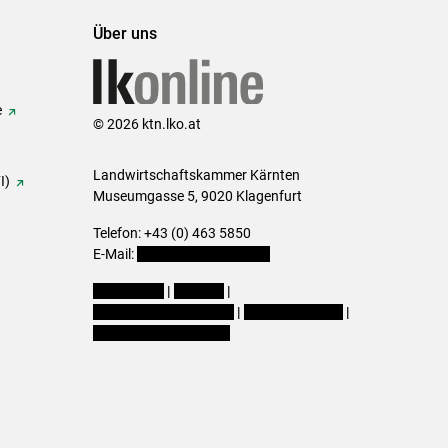
Über uns
e
© 2026 ktn.lko.at
Landwirtschaftskammer Kärnten
I)
Museumgasse 5, 9020 Klagenfurt
Telefon: +43 (0) 463 5850
E-Mail:
office@lk-kaernten.at
Impressum
|
Kontakt
|
Datenschutzerklärung
|
Barrierefreiheit
|
Cookie-Einstellungen