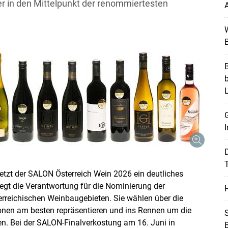
ker in den Mittelpunkt der renommiertesten
A
W
B
B
G
I
T
tzt der SALON Österreich Wein 2026 ein deutliches
iegt die Verantwortung für die Nominierung der
H
erreichischen Weinbaugebieten. Sie wählen über die
onen am besten repräsentieren und ins Rennen um die
S
. Bei der SALON-Finalverkostung am 16. Juni in