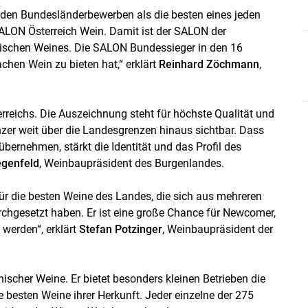
n den Bundesländerbewerben als die besten eines jeden
SALON Österreich Wein. Damit ist der SALON der
ichischen Weines. Die SALON Bundessieger in den 16
chen Wein zu bieten hat,“ erklärt
Reinhard Zöchmann
,
rreichs. Die Auszeichnung steht für höchste Qualität und
zer weit über die Landesgrenzen hinaus sichtbar. Dass
bernehmen, stärkt die Identität und das Profil des
egenfeld
, Weinbaupräsident des Burgenlandes.
ür die besten Weine des Landes, die sich aus mehreren
rchgesetzt haben. Er ist eine große Chance für Newcomer,
werden“, erklärt
Stefan Potzinger
, Weinbaupräsident der
hischer Weine. Er bietet besonders kleinen Betrieben die
 besten Weine ihrer Herkunft. Jeder einzelne der 275