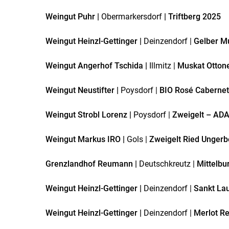
Weingut Puhr |
Obermarkersdorf
| Triftberg 2025
Weingut Heinzl-Gettinger |
Deinzendorf |
Gelber Mu
Weingut Angerhof Tschida |
Illmitz |
Muskat Otton
Weingut Neustifter |
Poysdorf |
BIO Rosé Cabernet
Weingut Strobl Lorenz |
Poysdorf |
Zweigelt – AD
Weingut Markus IRO |
Gols |
Zweigelt Ried Ungerb
Grenzlandhof Reumann |
Deutschkreutz |
Mittelbu
Weingut Heinzl-Gettinger |
Deinzendorf |
Sankt Lau
Weingut Heinzl-Gettinger |
Deinzendorf |
Merlot R