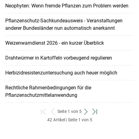
Neophyten: Wenn fremde Pflanzen zum Problem werden
Pflanzenschutz-Sachkundeausweis - Veranstaltungen
anderer Bundesländer nun automatisch anerkannt
Weizenwarndienst 2026 - ein kurzer Überblick
Drahtwürmer in Kartoffeln vorbeugend regulieren
Herbizidresistenzuntersuchung auch heuer möglich
Rechtliche Rahmenbedingungen für die
Pflanzenschutzmittelanwendung
Seite 1 von 5
zum
zurück
weiter
zum
42 Artikel | Seite 1 von 5
ersten
zum
zum
letzten
Set
vorigen
nächsten
Set
Set
Set