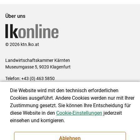
Über uns
© 2026 ktn.lko.at
Landwirtschaftskammer Kärnten
Museumgasse 5, 9020 Klagenfurt
Telefon: +43 (0) 463 5850
E-Mail:
office@lk-kaernten.at
Die Website wird mit den technisch erforderlichen
Impressum
|
Kontakt
|
Datenschutzerklärung
|
Barrierefreiheit
|
Cookies ausgeführt. Andere Cookies werden nur mit Ihrer
Cookie-Einstellungen
Zustimmung gesetzt. Sie können Ihre Entscheidung für
diese Website in den
Cookie-Einstellungen
jederzeit
einsehen und korrigieren.
NEWSLETTER
Ablehnen