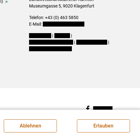
I)
Museumgasse 5, 9020 Klagenfurt
Telefon: +43 (0) 463 5850
E-Mail:
office@lk-kaernten.at
Impressum
|
Kontakt
|
Datenschutzerklärung
|
Barrierefreiheit
|
Cookie-Einstellungen
Facebook
Ablehnen
Erlauben