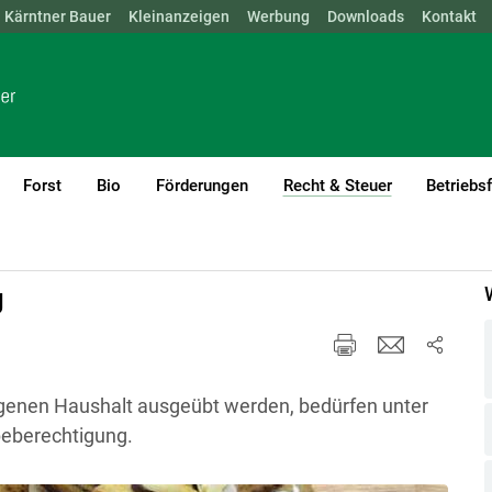
Kärntner Bauer
NÖ
OÖ
SBG
Kleinanzeigen
STMK
TIROL
Werbung
VBG
WIEN
Downloads
Kontakt
Forst
Bio
Förderungen
Recht & Steuer
Betriebs
(current)1
sliche Nebenbeschäftigung, Privatzimmervermietung, Ferienwohnungen
g
igenen Haushalt ausgeübt werden, bedürfen unter
eberechtigung.