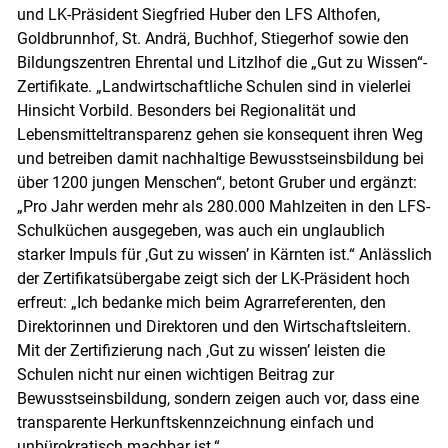
und LK-Präsident Siegfried Huber den LFS Althofen,
Goldbrunnhof, St. Andrä, Buchhof, Stiegerhof sowie den
Bildungszentren Ehrental und Litzlhof die „Gut zu Wissen“-
Zertifikate. „Landwirtschaftliche Schulen sind in vielerlei
Hinsicht Vorbild. Besonders bei Regionalität und
Lebensmitteltransparenz gehen sie konsequent ihren Weg
und betreiben damit nachhaltige Bewusstseinsbildung bei
über 1200 jungen Menschen“, betont Gruber und ergänzt:
„Pro Jahr werden mehr als 280.000 Mahlzeiten in den LFS-
Schulküchen ausgegeben, was auch ein unglaublich
starker Impuls für ‚Gut zu wissen’ in Kärnten ist.“ Anlässlich
Skip to main content
der Zertifikatsübergabe zeigt sich der LK-Präsident hoch
erfreut: „Ich bedanke mich beim Agrarreferenten, den
Direktorinnen und Direktoren und den Wirtschaftsleitern.
Mit der Zertifizierung nach ‚Gut zu wissen’ leisten die
Schulen nicht nur einen wichtigen Beitrag zur
Bewusstseinsbildung, sondern zeigen auch vor, dass eine
transparente Herkunftskennzeichnung einfach und
unbürokratisch machbar ist.“