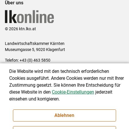
Über uns
© 2026 ktn.lko.at
Landwirtschaftskammer Kärnten
Museumgasse 5, 9020 Klagenfurt
Telefon: +43 (0) 463 5850
E-Mail:
office@lk-kaernten.at
Die Website wird mit den technisch erforderlichen
Impressum
|
Kontakt
|
Datenschutzerklärung
|
Barrierefreiheit
|
Cookies ausgeführt. Andere Cookies werden nur mit Ihrer
Cookie-Einstellungen
Zustimmung gesetzt. Sie können Ihre Entscheidung für
diese Website in den
Cookie-Einstellungen
jederzeit
einsehen und korrigieren.
NEWSLETTER
Ablehnen