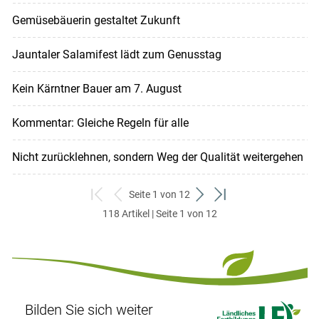
Gemüsebäuerin gestaltet Zukunft
Jauntaler Salamifest lädt zum Genusstag
Kein Kärntner Bauer am 7. August
Kommentar: Gleiche Regeln für alle
Nicht zurücklehnen, sondern Weg der Qualität weitergehen
Seite 1 von 12
zum
zurück
weiter
zum
118 Artikel | Seite 1 von 12
ersten
zum
zum
letzten
Set
vorigen
nächsten
Set
Set
Set
Bilden Sie sich weiter