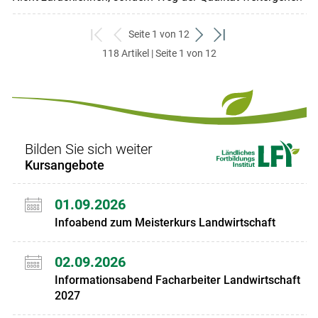
Seite 1 von 12
zum
zurück
weiter
zum
118 Artikel | Seite 1 von 12
ersten
zum
zum
letzten
Set
vorigen
nächsten
Set
Set
Set
Bilden Sie sich weiter
Kursangebote
01.09.2026
Infoabend zum Meisterkurs Landwirtschaft
02.09.2026
Informationsabend Facharbeiter Landwirtschaft
2027