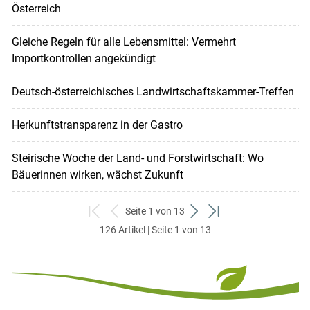
Österreich
Gleiche Regeln für alle Lebensmittel: Vermehrt
Importkontrollen angekündigt
Deutsch-österreichisches Landwirtschaftskammer-Treffen
Herkunftstransparenz in der Gastro
Steirische Woche der Land- und Forstwirtschaft: Wo
Bäuerinnen wirken, wächst Zukunft
Seite 1 von 13
zum
zurück
weiter
zum
126 Artikel | Seite 1 von 13
ersten
zum
zum
letzten
Set
vorigen
nächsten
Set
Set
Set