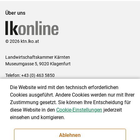
Über uns
© 2026 ktn.lko.at
Landwirtschaftskammer Kärnten
Museumgasse 5, 9020 Klagenfurt
Telefon: +43 (0) 463 5850
E-Mail:
office@lk-kaernten.at
Die Website wird mit den technisch erforderlichen
Impressum
|
Kontakt
|
Datenschutzerklärung
|
Barrierefreiheit
|
Cookies ausgeführt. Andere Cookies werden nur mit Ihrer
Cookie-Einstellungen
Zustimmung gesetzt. Sie können Ihre Entscheidung für
diese Website in den
Cookie-Einstellungen
jederzeit
einsehen und korrigieren.
NEWSLETTER
Ablehnen