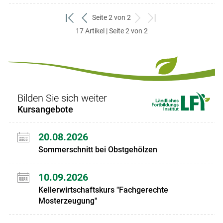
Seite 2 von 2
zum
zurück
weiter
zum
17 Artikel | Seite 2 von 2
ersten
zum
zum
letzten
Set
vorigen
nächsten
Set
Set
Set
Bilden Sie sich weiter
Kursangebote
20.08.2026
Sommerschnitt bei Obstgehölzen
10.09.2026
Kellerwirtschaftskurs "Fachgerechte
Mosterzeugung"