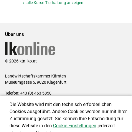
alle Kurse Tierhaltung anzeigen
Über uns
© 2026 ktn.lko.at
Landwirtschaftskammer Kärnten
Museumgasse 5, 9020 Klagenfurt
Telefon: +43 (0) 463 5850
E-Mail:
office@lk-kaernten.at
Die Website wird mit den technisch erforderlichen
Impressum
|
Kontakt
|
Datenschutzerklärung
|
Barrierefreiheit
|
Cookies ausgeführt. Andere Cookies werden nur mit Ihrer
Cookie-Einstellungen
Zustimmung gesetzt. Sie können Ihre Entscheidung für
diese Website in den
Cookie-Einstellungen
jederzeit