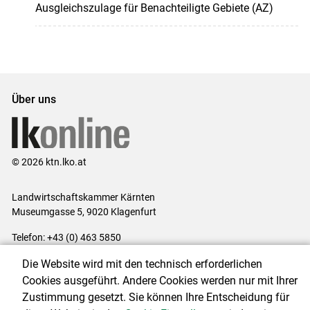
Ausgleichszulage für Benachteiligte Gebiete (AZ)
Über uns
© 2026 ktn.lko.at
Landwirtschaftskammer Kärnten
Museumgasse 5, 9020 Klagenfurt
Telefon: +43 (0) 463 5850
E-Mail:
office@lk-kaernten.at
Die Website wird mit den technisch erforderlichen
Impressum
|
Kontakt
|
Datenschutzerklärung
|
Barrierefreiheit
|
Cookies ausgeführt. Andere Cookies werden nur mit Ihrer
Cookie-Einstellungen
Zustimmung gesetzt. Sie können Ihre Entscheidung für