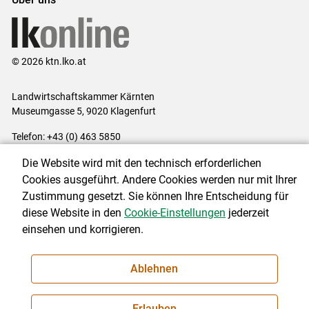
© 2026 ktn.lko.at
Landwirtschaftskammer Kärnten
Museumgasse 5, 9020 Klagenfurt
Telefon: +43 (0) 463 5850
E-Mail:
office@lk-kaernten.at
Die Website wird mit den technisch erforderlichen
Impressum
|
Kontakt
|
Datenschutzerklärung
|
Barrierefreiheit
|
Cookies ausgeführt. Andere Cookies werden nur mit Ihrer
Cookie-Einstellungen
Zustimmung gesetzt. Sie können Ihre Entscheidung für
diese Website in den
Cookie-Einstellungen
jederzeit
einsehen und korrigieren.
NEWSLETTER
Ablehnen
Erlauben