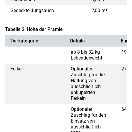
Gedeckte Jungsauen
2,00 m²
Tabelle 2: Höhe der Prämie
Tierkategorie
Details
Euro
ab 8 bis 32 kg
194,
Lebendgewicht
Ferkel
Optionaler
270,
Zuschlag für die
Haltung von
ausschließlich
unkupierten
Ferkeln
Optionaler
64,8
Zuschlag für den
Einsatz von
ausschließlich