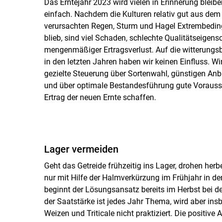
Das Erntejahr 2023 wird vielen in Erinnerung bleibe
einfach. Nachdem die Kulturen relativ gut aus de
verursachten Regen, Sturm und Hagel Extrembedin
blieb, sind viel Schaden, schlechte Qualitätseigen
mengenmäßiger Ertragsverlust. Auf die witterun
in den letzten Jahren haben wir keinen Einfluss. W
gezielte Steuerung über Sortenwahl, günstigen An
und über optimale Bestandesführung gute Vorausse
Ertrag der neuen Ernte schaffen.
Lager vermeiden
Geht das Getreide frühzeitig ins Lager, drohen herb
nur mit Hilfe der Halmverkürzung im Frühjahr in d
beginnt der Lösungsansatz bereits im Herbst bei d
der Saatstärke ist jedes Jahr Thema, wird aber ins
Weizen und Triticale nicht praktiziert. Die positive