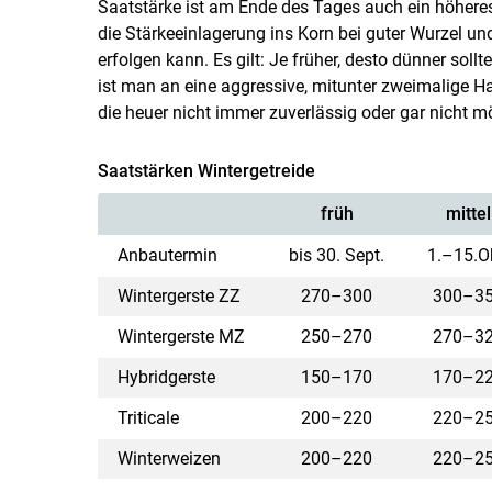
Saatstärke ist am Ende des Tages auch ein höhere
die Stärkeeinlagerung ins Korn bei guter Wurzel u
erfolgen kann. Es gilt: Je früher, desto dünner soll
ist man an eine aggressive, mitunter zweimalige 
die heuer nicht immer zuverlässig oder gar nicht m
Saatstärken Wintergetreide
früh
mittel
Anbautermin
bis 30. Sept.
1.–15.O
Wintergerste ZZ
270–300
300–3
Wintergerste MZ
250–270
270–3
Hybridgerste
150–170
170–2
Triticale
200–220
220–2
Winterweizen
200–220
220–2