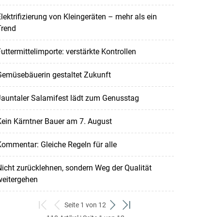
lektrifizierung von Kleingeräten – mehr als ein
Trend
uttermittelimporte: verstärkte Kontrollen
Gemüsebäuerin gestaltet Zukunft
Jauntaler Salamifest lädt zum Genusstag
ein Kärntner Bauer am 7. August
ommentar: Gleiche Regeln für alle
icht zurücklehnen, sondern Weg der Qualität
weitergehen
Seite 1 von 12
zum
zurück
weiter
zum