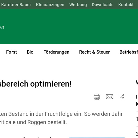
Kärntner Bauer
NÖ
OÖ
SBG
Kleinanzeigen
STMK
TIROL
Werbung
VBG
WIEN
Downloads
Kontakt
Forst
Bio
Förderungen
Recht & Steuer
Betriebs
sbereich optimieren!
H
K
en Bestand in der Fruchtfolge ein. So werden Jahr
iticale und Roggen bestellt.
2