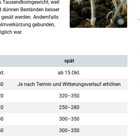
s Tausendkorngewicht, weil
nd dünnen Beständen besser
te gesät werden. Andernfalls
Halmverkürzung gebunden,
öglich war.
spät
kt.
ab 15.Okt.
50
Je nach Termin und Witterungsverlauf erhöhen
20
320–350
20
250–280
50
300–350
50
300–350