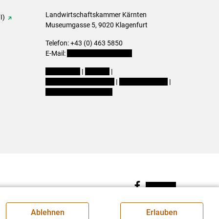
Landwirtschaftskammer Kärnten
I)
Museumgasse 5, 9020 Klagenfurt
Telefon: +43 (0) 463 5850
E-Mail:
office@lk-kaernten.at
Impressum
|
Kontakt
|
Datenschutzerklärung
|
Barrierefreiheit
|
Cookie-Einstellungen
Facebook
Ablehnen
Erlauben