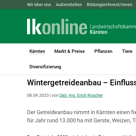
Landwirtschaftskammern:
Wir über uns
Außenstellen
ÖSTERREICH
Bildungsreferent/Innen
BGLD
KTN
Kärnten
Markt & Preise
Pflanzen
Tiere
(current)1
LK Kärnten
Kärnten
Aktuelle Meldungen
Diversifizierung
Wintergetreideanbau – Einflus
08.09.2023 | von
Dipl.-Ing. Erich Roscher
Der Getreideanbau nimmt in Kärnten einen fix
für Jahr rund 13.000 ha mit Gerste, Weizen, Tr