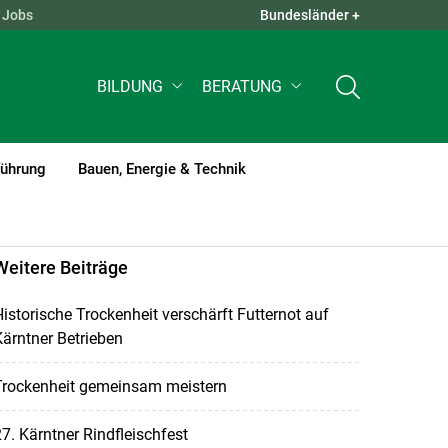
Jobs
Bundesländer +
QUICK LINKS +
BILDUNG
BERATUNG
führung
Bauen, Energie & Technik
Weitere Beiträge
istorische Trockenheit verschärft Futternot auf
ärntner Betrieben
Trockenheit gemeinsam meistern
7. Kärntner Rindfleischfest