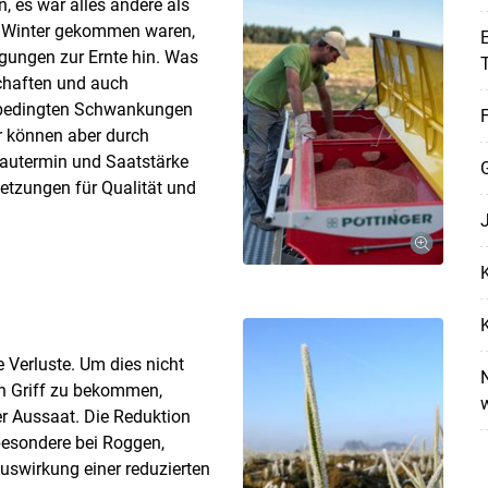
n, es war alles andere als
m Winter gekommen waren,
E
gungen zur Ernte hin. Was
schaften und auch
gsbedingten Schwankungen
F
ir können aber durch
bautermin und Saatstärke
Skip to main content
tzungen für Qualität und
K
K
e Verluste. Um dies nicht
N
en Griff zu bekommen,
er Aussaat. Die Reduktion
besondere bei Roggen,
 Auswirkung einer reduzierten