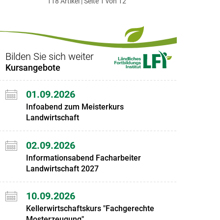
118 Artikel | Seite 1 von 12
ersten
zum
zum
letzten
Set
vorigen
nächsten
Set
Set
Set
Bilden Sie sich weiter
Kursangebote
01.09.2026
Infoabend zum Meisterkurs
Landwirtschaft
02.09.2026
Informationsabend Facharbeiter
Landwirtschaft 2027
10.09.2026
Kellerwirtschaftskurs "Fachgerechte
Mosterzeugung"