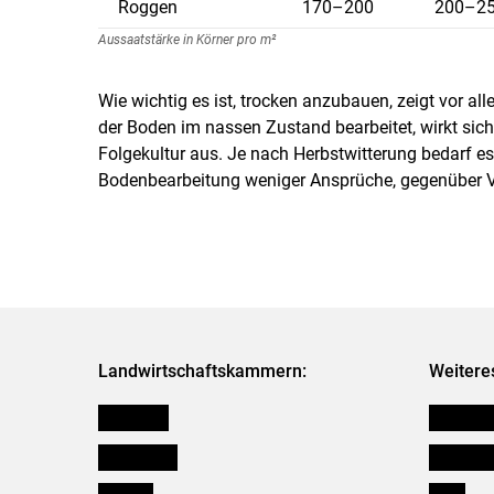
Roggen
170–200
200–2
Aussaatstärke in Körner pro m²
Wie wichtig es ist, trocken anzubauen, zeigt vor all
der Boden im nassen Zustand bearbeitet, wirkt sich
Folgekultur aus. Je nach Herbstwitterung bedarf es e
Bodenbearbeitung weniger Ansprüche, gegenüber Ve
Landwirtschaftskammern:
Weitere
Österreich
Kleinanz
Burgenland
Downloa
Kärnten
Links