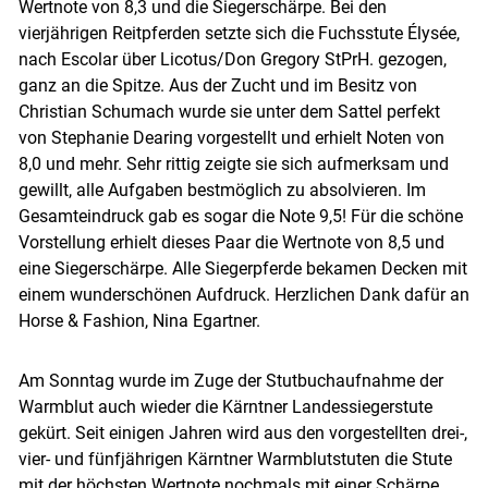
Wertnote von 8,3 und die Siegerschärpe. Bei den
vierjährigen Reitpferden setzte sich die Fuchsstute Élysée,
nach Escolar über Licotus/​Don Gregory StPrH. gezogen,
ganz an die Spitze. Aus der Zucht und im Besitz von
Christian Schumach wurde sie unter dem Sattel perfekt
von Stephanie Dearing vorgestellt und erhielt Noten von
8,0 und mehr. Sehr rittig zeigte sie sich aufmerksam und
gewillt, alle Aufgaben bestmöglich zu absolvieren. Im
Gesamteindruck gab es sogar die Note 9,5! Für die schöne
Vorstellung erhielt dieses Paar die Wertnote von 8,5 und
eine Siegerschärpe. Alle Siegerpferde bekamen Decken mit
einem wunderschönen Aufdruck. Herzlichen Dank dafür an
Horse & Fashion, Nina Egartner.
Am Sonntag wurde im Zuge der Stutbuchaufnahme der
Warmblut auch wieder die Kärntner Landessiegerstute
gekürt. Seit einigen Jahren wird aus den vorgestellten drei-,
vier- und fünfjährigen Kärntner Warmblutstuten die Stute
mit der höchsten Wertnote nochmals mit einer Schärpe