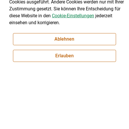
Cookies ausgeführt. Andere Cookies werden nur mit Ihrer
österreichische Pferdezucht
Zustimmung gesetzt. Sie können Ihre Entscheidung für
diese Website in den
Cookie-Einstellungen
jederzeit
120 Jahre Ossiacher Tauern
einsehen und korrigieren.
Seite 1 von 3
Ablehnen
zum
zurück
weiter
zum
21 Artikel | Seite 1 von 3
ersten
zum
zum
letzten
Set
vorigen
nächsten
Set
Erlauben
Set
Set
Über uns
© 2026 ktn.lko.at
Landwirtschaftskammer Kärnten
Museumgasse 5, 9020 Klagenfurt