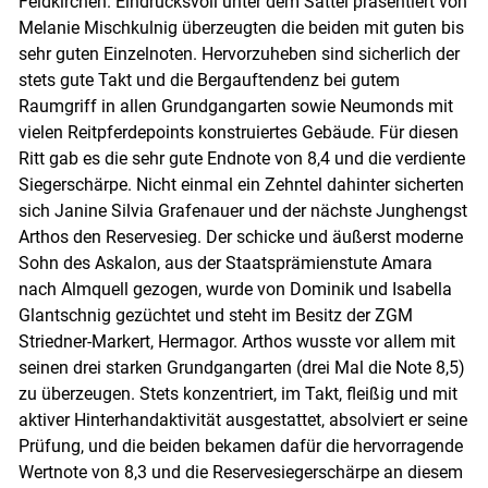
Feldkirchen. Eindrucksvoll unter dem Sattel präsentiert von
Melanie Mischkulnig überzeugten die beiden mit guten bis
sehr guten Einzelnoten. Hervorzuheben sind sicherlich der
stets gute Takt und die Bergauftendenz bei gutem
Raumgriff in allen Grundgangarten sowie Neumonds mit
vielen Reitpferdepoints konstruiertes Gebäude. Für diesen
Ritt gab es die sehr gute Endnote von 8,4 und die verdiente
Siegerschärpe. Nicht einmal ein Zehntel dahinter sicherten
sich Janine Silvia Grafenauer und der nächste Junghengst
Arthos den Reservesieg. Der schicke und äußerst moderne
Sohn des Askalon, aus der Staatsprämienstute Amara
nach Almquell gezogen, wurde von Dominik und Isabella
Glantschnig gezüchtet und steht im Besitz der ZGM
Striedner-Markert, Hermagor. Arthos wusste vor allem mit
seinen drei starken Grundgangarten (drei Mal die Note 8,5)
zu überzeugen. Stets konzentriert, im Takt, fleißig und mit
aktiver Hinterhandaktivität ausgestattet, absolviert er seine
Prüfung, und die beiden bekamen dafür die hervorragende
Wertnote von 8,3 und die Reservesiegerschärpe an diesem