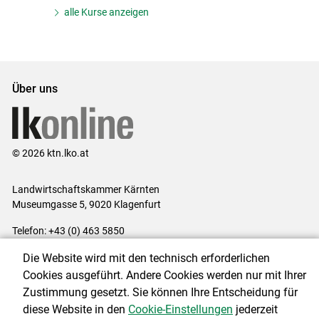
alle Kurse anzeigen
Über uns
© 2026 ktn.lko.at
Landwirtschaftskammer Kärnten
Museumgasse 5, 9020 Klagenfurt
Telefon: +43 (0) 463 5850
E-Mail:
office@lk-kaernten.at
Die Website wird mit den technisch erforderlichen
Impressum
|
Kontakt
|
Datenschutzerklärung
|
Barrierefreiheit
|
Cookies ausgeführt. Andere Cookies werden nur mit Ihrer
Cookie-Einstellungen
Zustimmung gesetzt. Sie können Ihre Entscheidung für
diese Website in den
Cookie-Einstellungen
jederzeit