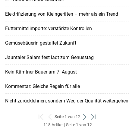
Elektrifizierung von Kleingeräten – mehr als ein Trend
Futtermittelimporte: verstärkte Kontrollen
Gemüsebäuerin gestaltet Zukunft
Jauntaler Salamifest lädt zum Genusstag
Kein Kärntner Bauer am 7. August
Kommentar: Gleiche Regeln für alle
Nicht zurücklehnen, sondern Weg der Qualität weitergehen
Seite 1 von 12
zum
zurück
weiter
zum
118 Artikel | Seite 1 von 12
ersten
zum
zum
letzten