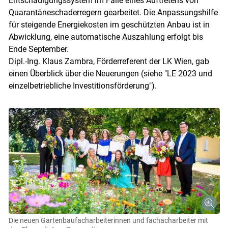
Entschädigungssystem im Falle eines Auftretens von
Quarantäneschaderregern gearbeitet. Die Anpassungshilfe
für steigende Energiekosten im geschützten Anbau ist in
Abwicklung, eine automatische Auszahlung erfolgt bis
Ende September.
Dipl.-Ing. Klaus Zambra, Förderreferent der LK Wien, gab
einen Überblick über die Neuerungen (siehe "LE 2023 und
einzelbetriebliche Investitionsförderung").
Skip to main content
Die neuen Gartenbaufacharbeiterinnen und ­fachacharbeiter mit