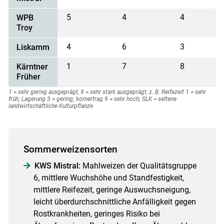
5
4
4
WPB
Troy
4
6
3
Liskamm
1
7
8
Kärntner
Früher
1 = sehr gering ausgeprägt, 9 = sehr stark ausgeprägt, z. B. Reifezeit 1 = sehr
früh; Lagerung 3 = gering; kornertrag 9 = sehr hoch; SLK = seltene
landwirtschaftliche Kulturpflanze
Sommerweizensorten
KWS Mistral:
Mahlweizen der Qualitätsgruppe
6, mittlere Wuchshöhe und Standfestigkeit,
mittlere Reifezeit, geringe Auswuchsneigung,
leicht überdurchschnittliche Anfälligkeit gegen
Rostkrankheiten, geringes Risiko bei