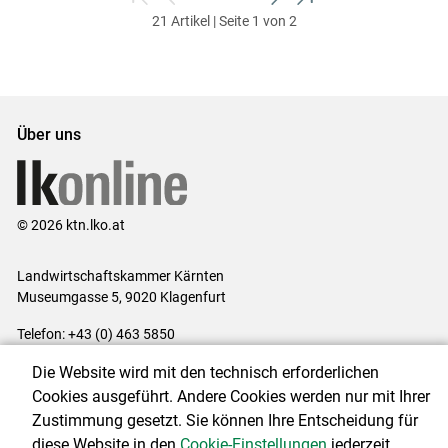
zum
zurück
weiter
zum
21 Artikel | Seite 1 von 2
ersten
zum
zum
letzten
Set
vorigen
nächsten
Set
Set
Set
Über uns
© 2026 ktn.lko.at
Landwirtschaftskammer Kärnten
Museumgasse 5, 9020 Klagenfurt
Telefon: +43 (0) 463 5850
E-Mail:
office@lk-kaernten.at
Die Website wird mit den technisch erforderlichen
Impressum
|
Kontakt
|
Datenschutzerklärung
|
Barrierefreiheit
|
Cookies ausgeführt. Andere Cookies werden nur mit Ihrer
Cookie-Einstellungen
Zustimmung gesetzt. Sie können Ihre Entscheidung für
diese Website in den
Cookie-Einstellungen
jederzeit