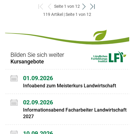
Seite 1 von 12
zum
zurück
weiter
zum
119 Artikel | Seite 1 von 12
ersten
zum
zum
letzten
Set
vorigen
nächsten
Set
Set
Set
Bilden Sie sich weiter
Kursangebote
01.09.2026
Infoabend zum Meisterkurs Landwirtschaft
02.09.2026
Informationsabend Facharbeiter Landwirtschaft
2027
10.09.2026