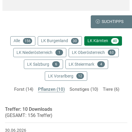
SUCHTIPPS
Alle
LK Burgenland
LK Kärnten
156
30
40
LK Niederösterreich
LK Oberösterreich
1
63
LK Salzburg
LK Steiermark
6
4
LK Vorarlberg
12
Forst (14)
Pflanzen (10)
Sonstiges (10)
Tiere (6)
Treffer: 10 Downloads
(GESAMT: 156 Treffer)
30.06.2026