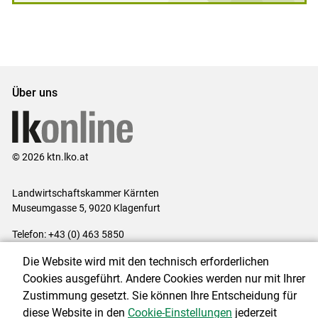
Über uns
© 2026 ktn.lko.at
Landwirtschaftskammer Kärnten
Museumgasse 5, 9020 Klagenfurt
Telefon: +43 (0) 463 5850
E-Mail:
office@lk-kaernten.at
Die Website wird mit den technisch erforderlichen
Impressum
|
Kontakt
|
Datenschutzerklärung
|
Barrierefreiheit
|
Cookies ausgeführt. Andere Cookies werden nur mit Ihrer
Cookie-Einstellungen
Zustimmung gesetzt. Sie können Ihre Entscheidung für
diese Website in den
Cookie-Einstellungen
jederzeit