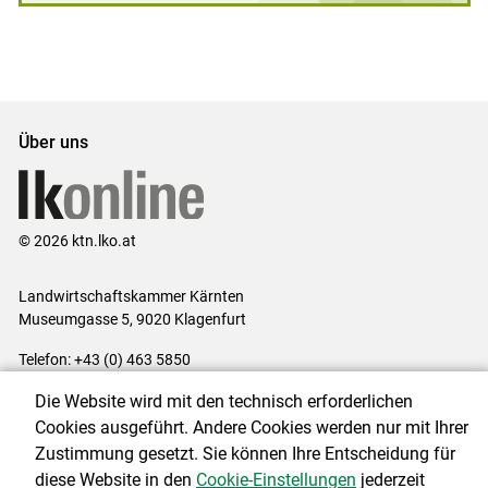
Über uns
© 2026 ktn.lko.at
Landwirtschaftskammer Kärnten
Museumgasse 5, 9020 Klagenfurt
Telefon: +43 (0) 463 5850
E-Mail:
office@lk-kaernten.at
Die Website wird mit den technisch erforderlichen
Impressum
|
Kontakt
|
Datenschutzerklärung
|
Barrierefreiheit
|
Cookies ausgeführt. Andere Cookies werden nur mit Ihrer
Cookie-Einstellungen
Zustimmung gesetzt. Sie können Ihre Entscheidung für
diese Website in den
Cookie-Einstellungen
jederzeit