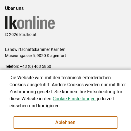
Über uns
© 2026 ktn.lko.at
Landwirtschaftskammer Kärnten
Museumgasse 5, 9020 Klagenfurt
Telefon: +43 (0) 463 5850
E-Mail:
office@lk-kaernten.at
Die Website wird mit den technisch erforderlichen
Impressum
|
Kontakt
|
Datenschutzerklärung
|
Barrierefreiheit
|
Cookies ausgeführt. Andere Cookies werden nur mit Ihrer
Cookie-Einstellungen
Zustimmung gesetzt. Sie können Ihre Entscheidung für
diese Website in den
Cookie-Einstellungen
jederzeit
einsehen und korrigieren.
NEWSLETTER
Ablehnen